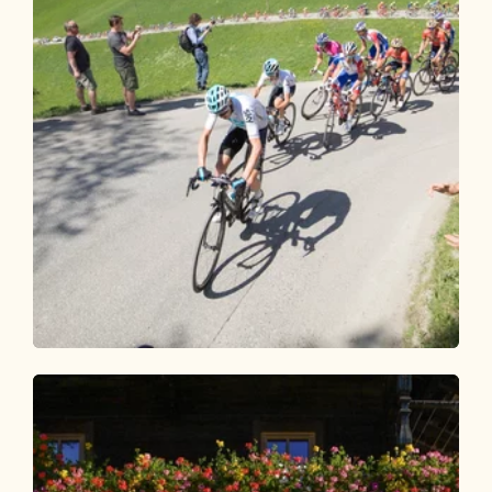
Rennrad
Schwer
Rennrad 01 Alpbachtal Giro
Länge
117.35 km
Dauer
5:45 h
Höhenmeter
2250 hm
2250 hm