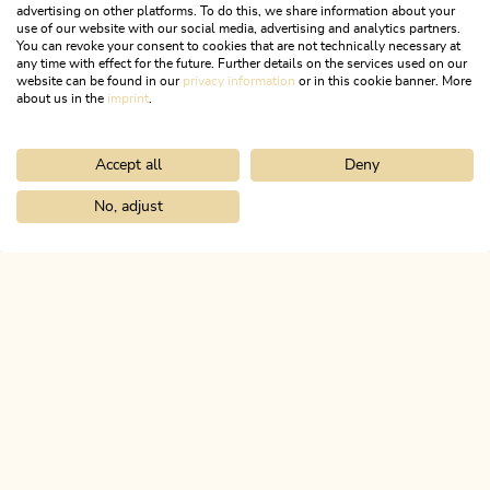
advertising on other platforms. To do this, we share information about your
use of our website with our social media, advertising and analytics partners.
You can revoke your consent to cookies that are not technically necessary at
any time with effect for the future. Further details on the services used on our
website can be found in our
privacy information
or in this cookie banner. More
about us in the
imprint
.
Accept all
Deny
Rennrad
Schwer
Rennrad 17 Highway to Höll - auf den
No, adjust
Home
Urlaub planen & buchen
Tourenplaner
Rennrad 05 Fünf
Spuren der Rad WM 2018
Länge
110.2 km
Dauer
6:00 h
Höhenmeter
1400 hm
1400 hm
ALPBACHTAL
Das ist Tirol.
NEWSLETTER
Post von uns?