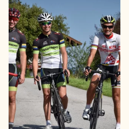
Länge
46.79 km
Dauer
2:45 h
Höhenmeter
1150 hm
1150 hm