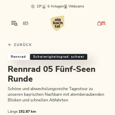
Table Of Content
Rennrad 05 Fünf-Seen Runde
Einkehrmöglichkeiten & Tipps
Weitere Tourentipps
sr.skip-to.main-content
sr.skip-to.table-of-contents
sr.skip-to.main-navigation
19°
6 Anlagen
Webcams
ZURÜCK
Rennrad
Schwierigkeitsgrad: schwer
Rennrad 05 Fünf-Seen
Runde
Schöne und abwechslungsreiche Tagestour zu
unseren bayrischen Nachbarn mit atemberaubenden
Blicken und schnellen Abfahrten.
Länge
152.87 km