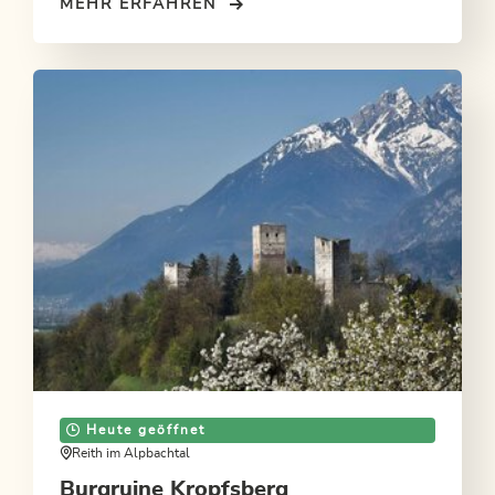
Denkmal gesetzt.
MEHR ERFAHREN
Heute geöffnet
Reith im Alpbachtal
Burgruine Kropfsberg