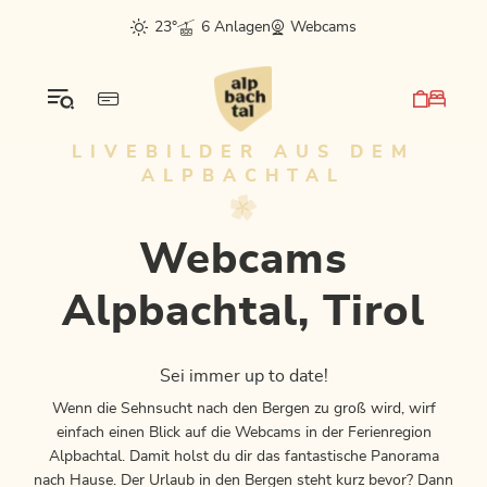
Table Of Content
Webcams Alpbachtal, Tirol
Weitere Live-Infos & Tipps
Alpbachtal live postings
sr.skip-to.main-content
sr.skip-to.table-of-contents
sr.skip-to.main-navigation
23°
6 Anlagen
Webcams
LIVEBILDER AUS DEM
ALPBACHTAL
Webcams
Alpbachtal, Tirol
Sei immer up to date!
Wenn die Sehnsucht nach den Bergen zu groß wird, wirf
einfach einen Blick auf die Webcams in der Ferienregion
Alpbachtal. Damit holst du dir das fantastische Panorama
nach Hause. Der Urlaub in den Bergen steht kurz bevor? Dann