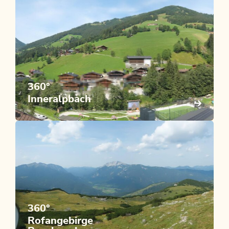
360°
Inneralpbach
360°
Rofangebirge