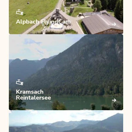
Alpbach FlyingCam
Kramsach
Reintalersee