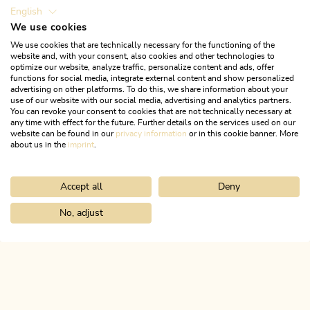
English
We use cookies
We use cookies that are technically necessary for the functioning of the
website and, with your consent, also cookies and other technologies to
optimize our website, analyze traffic, personalize content and ads, offer
functions for social media, integrate external content and show personalized
advertising on other platforms. To do this, we share information about your
use of our website with our social media, advertising and analytics partners.
You can revoke your consent to cookies that are not technically necessary at
any time with effect for the future. Further details on the services used on our
website can be found in our
privacy information
or in this cookie banner. More
about us in the
imprint
.
Accept all
Deny
No, adjust
Home
Infos & Service
Webcams
ALPBACHTAL
Das ist Tirol.