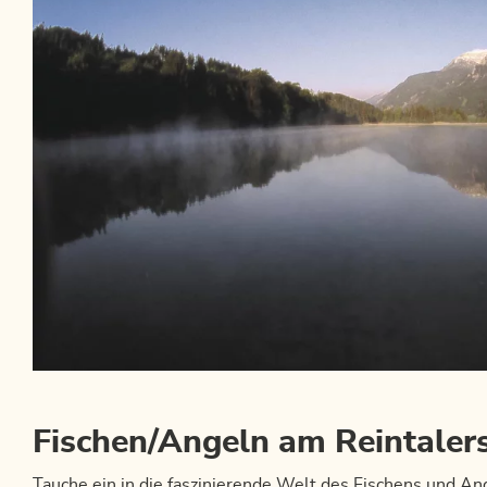
Fischen/Angeln am Reintaler
Tauche ein in die faszinierende Welt des Fischens und An