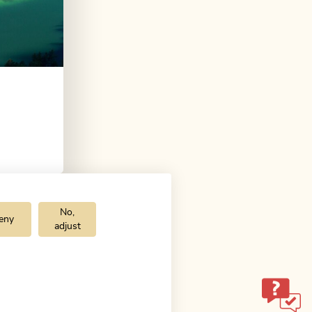
No,
eny
adjust