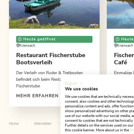
Heute geöffnet
Heute
Kramsach
Kramsach
Restaurant Fischerstube
Fische
Bootsverleih
Café
Der Verleih von Ruder & Tretbooten
Einmalige 
befindet sich beim Restaurant
sowohl auf
English
Fischerstube
vom darun
We use cookies
einen herr
MEHR ERFAHREN
MEHR E
We use cookies that are technically necessa
consent, also cookies and other technologie
personalize content and ads, offer function
show personalized advertising on other pla
use of our website with our social media, a
consent to cookies that are not technically 
Home
Aktivitäten
Seen & Schwimmbäder
Reintale
Further details on the services used on ou
this cookie banner. More about us in the
im