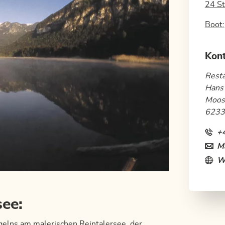
24 St
Boot:
Kon
Resta
Hans
Moos
6233
+
Ma
W
see:
gelns am malerischen Reintalersee, der