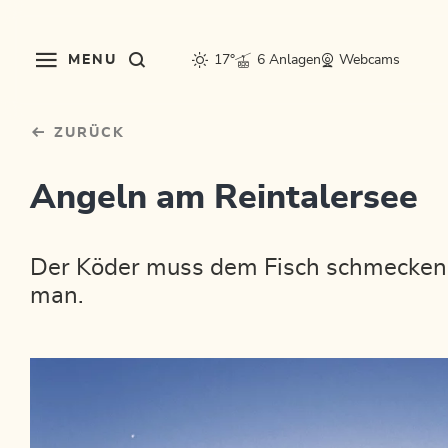
Table Of Content
Bergluft fürs Postfach?
sr.skip-to.main-content
sr.skip-to.table-of-contents
sr.skip-to.main-navigation
MENU
17°
6 Anlagen
Webcams
ZURÜCK
Angeln am Reintalersee
Der Köder muss dem Fisch schmecken 
man.