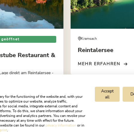
Kramsach
 geöffnet
Reintalersee
rstube Restaurant &
MEHR ERFAHREN
Lage direkt am Reintalersee -
 der Dachterrasse als auch
ter gelegenen Lokal hat man
Accept
lichen Rundumblick...
D
RFAHREN
ry for the functioning of the website and, with your
all
s to optimize our website, analyze traffic,
s for social media, integrate external content and
tforms. To do this, we share information about your
dvertising and analytics partners. You can revoke your
necessary at any time with effect for the future.
rsee
Angeln am Reintalersee
r website can be found in our
privacy information
or in
print
.