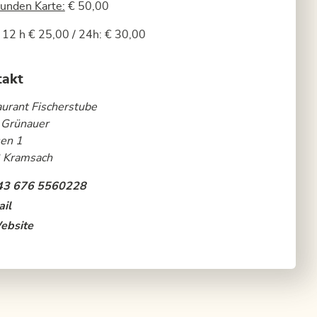
unden Karte:
€ 50,00
12 h € 25,00 / 24h: € 30,00
takt
urant Fischerstube
 Grünauer
en 1
 Kramsach
43 676 5560228
il
ebsite