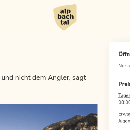
Öffn
Nur a
und nicht dem Angler, sagt
Prei
Tages
08:0
Erwa
Jugen