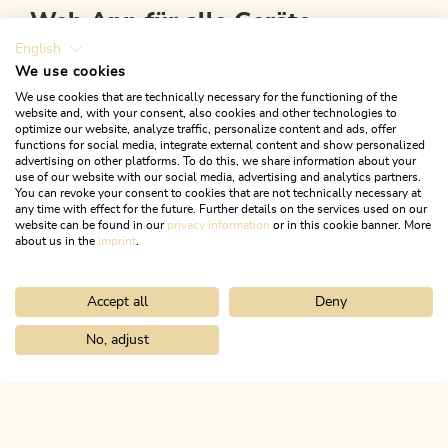
Web App für alle Geräte
English
Um
My Alpbachtal
zu nutzen, musst du nicht lange im App
We use cookies
Store suchen. Du brauchst auch keine Updates zu installieren,
We use cookies that are technically necessary for the functioning of the
website and, with your consent, also cookies and other technologies to
sondern hast immer die aktuelle Version am Smartphone oder
optimize our website, analyze traffic, personalize content and ads, offer
Desktop zur Verfügung.
functions for social media, integrate external content and show personalized
advertising on other platforms. To do this, we share information about your
use of our website with our social media, advertising and analytics partners.
Fülle einfach folgendes Formular aus, und plane deine
You can revoke your consent to cookies that are not technically necessary at
erholsame Auszeit im Alpbachtal!
any time with effect for the future. Further details on the services used on our
website can be found in our
privacy information
or in this cookie banner. More
about us in the
imprint
.
JETZT ANMELDEN!
Accept all
Deny
No, adjust
Home
Urlaub planen & buchen
My Alpbachtal App
ALPBACHTAL