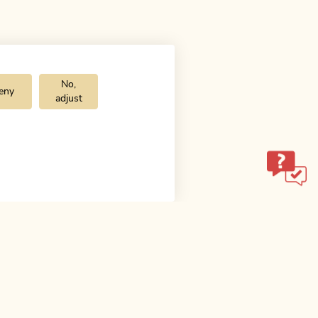
No,
eny
adjust
ol.