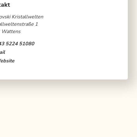
takt
vski Kristallwelten
allweltenstraße 1
 Wattens
43 5224 51080
il
ebsite