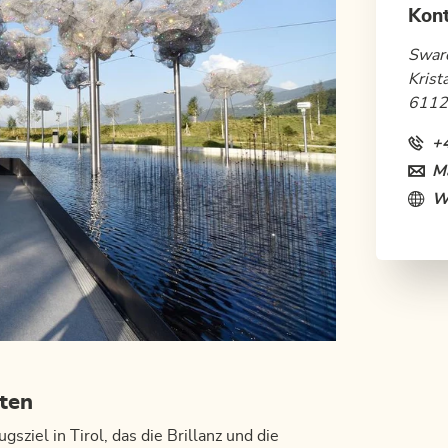
Kon
Swaro
Krist
6112
+
Ma
W
lten
gsziel in Tirol, das die Brillanz und die