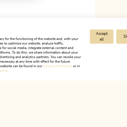
Accept
D
ry for the functioning of the website and, with your
all
s to optimize our website, analyze traffic,
s for social media, integrate external content and
tforms. To do this, we share information about your
dvertising and analytics partners. You can revoke your
necessary at any time with effect for the future.
n für jedes Wetter
Swarovski Kristallwelten Wattens
r website can be found in our
privacy information
or in
print
.
ALPBACHTAL
s ist Tir