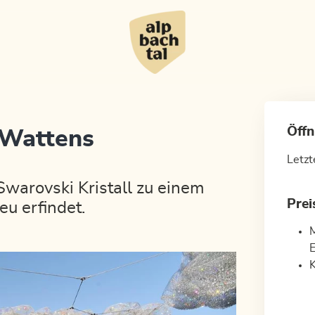
Öffn
 Wattens
Letzt
warovski Kristall zu einem
Prei
eu erfindet.
M
E
K