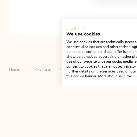
English
We use cookies
We use cookies that are technically necessa
consent, also cookies and other technologie
personalize content and ads, offer function
show personalized advertising on other pla
use of our website with our social media, a
consent to cookies that are not technically 
Home
Aktivitäten
Top Ausflugsziele
Top Aktivitäte
Further details on the services used on ou
this cookie banner. More about us in the
im
Da