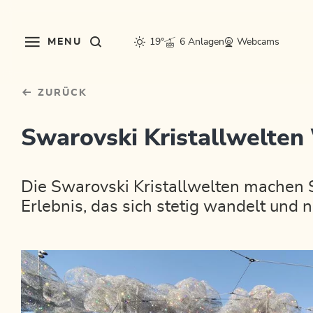
Table Of Content
Bergluft fürs Postfach?
sr.skip-to.main-content
sr.skip-to.table-of-contents
sr.skip-to.main-navigation
MENU
19°
6 Anlagen
Webcams
ZURÜCK
Swarovski Kristallwelten
Die Swarovski Kristallwelten machen S
Erlebnis, das sich stetig wandelt und n