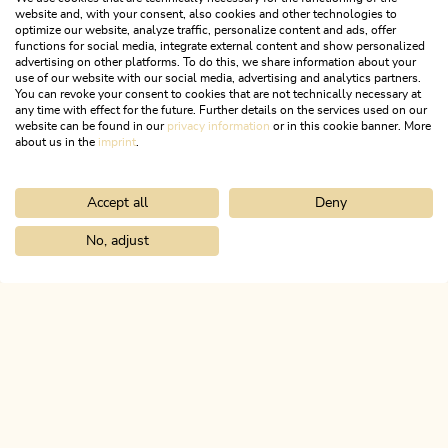
ALLE COOKIES AKTIVIEREN
website and, with your consent, also cookies and other technologies to
optimize our website, analyze traffic, personalize content and ads, offer
functions for social media, integrate external content and show personalized
advertising on other platforms. To do this, we share information about your
use of our website with our social media, advertising and analytics partners.
You can revoke your consent to cookies that are not technically necessary at
any time with effect for the future. Further details on the services used on our
Linktipps
website can be found in our
privacy information
or in this cookie banner. More
about us in the
imprint
.
FACEBOOK
Accept all
Deny
No, adjust
Home
Entdecke das Alpbachtal
Kulinarik
Restaurantverzeichni
ALPBACHTAL
Das ist Tirol.
NEWSLETTER