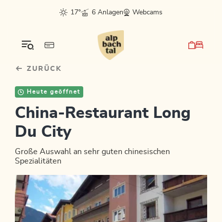
Table Of Content
Bergluft fürs Postfach?
sr.skip-to.main-content
sr.skip-to.table-of-contents
sr.skip-to.main-navigation
17°
6 Anlagen
Webcams
ZURÜCK
Heute geöffnet
China-Restaurant Long
Du City
Große Auswahl an sehr guten chinesischen
Spezialitäten