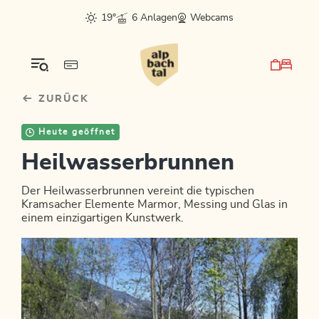
Table Of Content
Bergluft fürs Postfach?
sr.skip-to.main-content
sr.skip-to.table-of-contents
sr.skip-to.main-navigation
19°
6 Anlagen
Webcams
ZURÜCK
Heute geöffnet
Heilwasserbrunnen
Der Heilwasserbrunnen vereint die typischen
Kramsacher Elemente Marmor, Messing und Glas in
einem einzigartigen Kunstwerk.