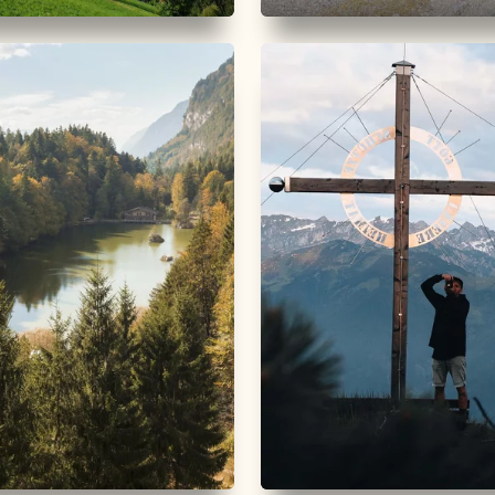
ike
Mittel
Mountainbike
Schwer
m 360
Steinbergalm 305
km
Dauer
2:00 h
Länge
7.97 km
Dauer
1:45 h
r
796 hm
28 hm
Höhenmeter
720 hm
0 hm