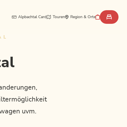
Alpbachtal Card
Touren
Region & Orte
AL
al
anderungen,
iltermöglichkeit
erwagen uvm.