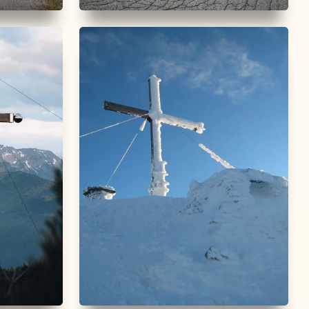
Rennrad
Mittel
Rennrad 06 Brandenberg-
Breitenbach
Länge
44.35 km
Dauer
2:15 h
Höhenmeter
800 hm
800 hm