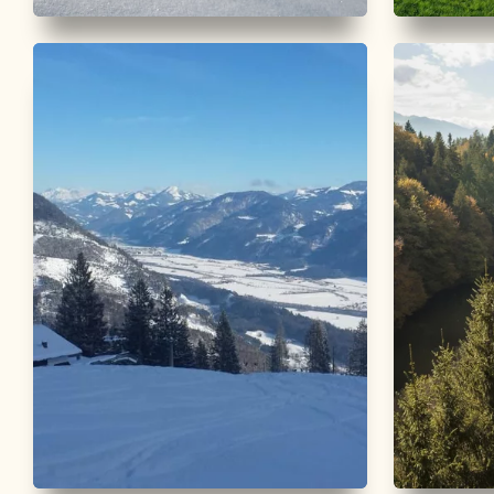
Skitour
Mittel
Mountainb
Schatzberg Sonnenseite -
Gernal
Inneralpbach
Länge
8.08 
Höhenmete
Länge
2.87 km
Dauer
2:30 h
Höhenmeter
872 hm
2 hm