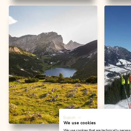
Skitour
Schwer
Wander- u
Sonnwendjoch - Kramsach
Voldöpp
Berglst
Länge
5.84 km
Dauer
4:00 h
Höhenmeter
1230 hm
0 hm
Länge
12.35
Höhenmete
English
We use cookies
Wander- und Bergtour
Mittel
Skitour
We use cookies that are technically necessa