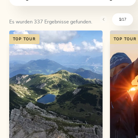
1
/17
Es wurden 337 Ergebnisse gefunden.
sr.pagination-navig
TOP TOUR
TOP TOUR