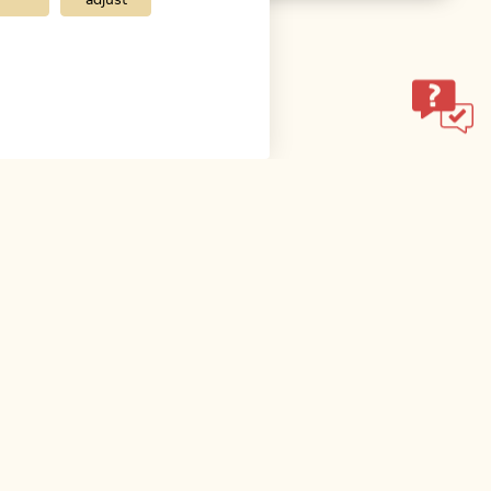
adjust
anderweg
Inneralpbach-Hornboden
alersees
307
Länge
9.3 km
Dauer
2:00 h
Höhenmeter
907 hm
67 hm
ol.
SOCIAL
KONTAKT
MEDIA