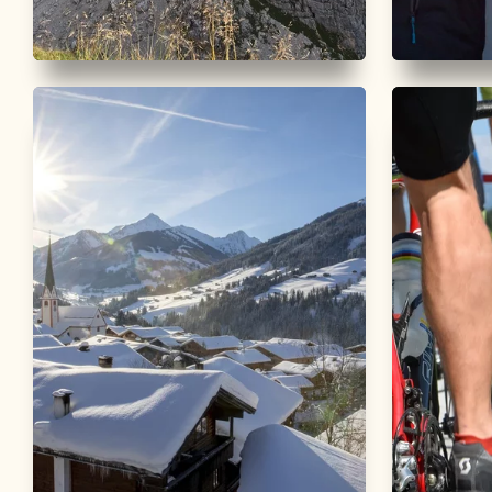
Wander- und Bergtour
Schwer
Wander- u
Alpbachtal 24h
Alpbach
Wanderung 2026
Wander
Länge
50 km
Dauer
24:00 h
Länge
42.81
Höhenmeter
2700 hm
2700 hm
Höhenmete