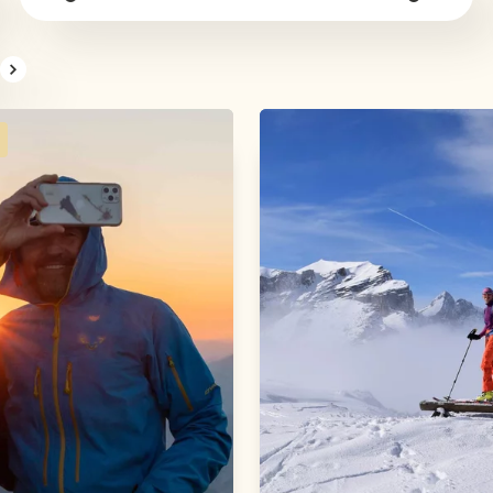
ation.previous
sr.pagination-navigation.next