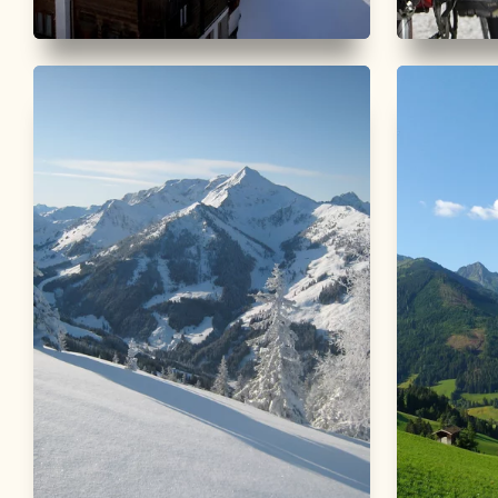
Winterwandern
Leicht
Rennrad
Hausertalrunde - Alpbach
Rennrad
Seenru
Länge
3.49 km
Dauer
1:00 h
Höhenmeter
119 hm
119 hm
Länge
30.19
Höhenmete