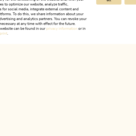
all
 Loderstein (1.830
Barrierefreier W
s to optimize our website, analyze traffic,
s for social media, integrate external content and
h im Alpbachtal
entlang des Reint
tforms. To do this, we share information about your
dvertising and analytics partners. You can revoke your
km
Dauer
2:30 h
Länge
6.52 km
Dauer
1:45 h
necessary at any time with effect for the future.
r website can be found in our
privacy information
or in
r
1028 hm
1028 hm
Höhenmeter
15 hm
0 hm
print
.
ALPBACHTAL
s ist Tir
HILFE & SERVICE
Wir sind für dich da!