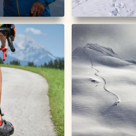
nd Bergtour
Schwer
Skitour
Mittel
tal 24h
Roßkogel - Brand
ung 2025
Länge
7.32 km
Dauer
3:00 h
Höhenmeter
819 hm
49 h
 km
Dauer
24:00 h
r
3000 hm
3000 hm