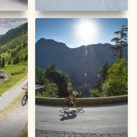
Skitour
Mittel
f
Schatzberg Gipföhit -
Alpbach
Länge
4.44 km
Dauer
2:00 h
m
Höhenmeter
624 hm
0 hm