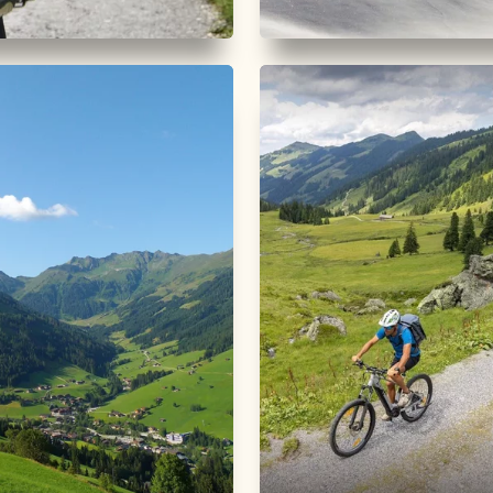
Leicht
Skitour
Schwer
 04 Kleine
Skitour zum Top o
nde
Alpbachtal
 km
Dauer
1:30 h
Länge
5.86 km
Dauer
3:00 h
r
300 hm
300 hm
Höhenmeter
1015 hm
0 h