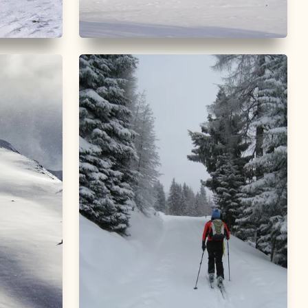
Winterwandern
Leicht
enberg
Reintalersee - Kramsach
Länge
3.95 km
Dauer
1:01 h
m
Höhenmeter
15 hm
15 hm