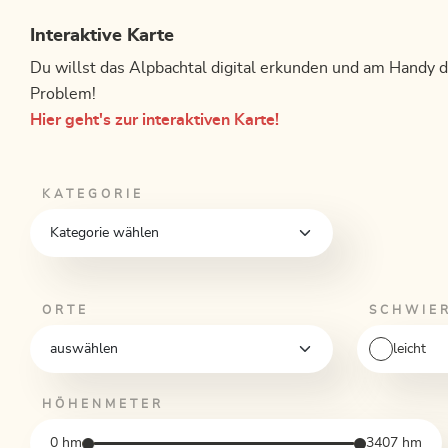
Interaktive Karte
Du willst das Alpbachtal digital erkunden und am Handy di
Problem!
Hier geht's zur interaktiven Karte!
KATEGORIE
ORTE
SCHWIE
leicht
HÖHENMETER
0
hm
3407
hm