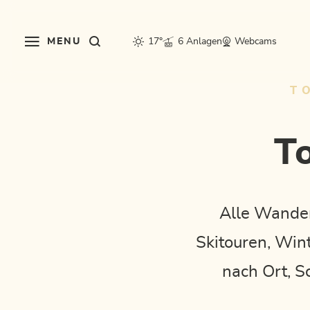
Table Of Content
Touren im Alpbachtal
sr.skip-to.main-content
sr.skip-to.table-of-contents
sr.skip-to.main-navigation
MENU
17°
6 Anlagen
Webcams
T
T
Alle Wande
Skitouren, Wint
nach Ort, S