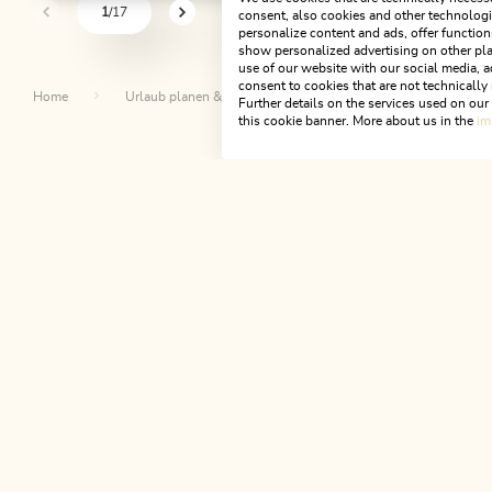
4 Tage - 4 Gipfeltour
Skitour
1
/17
consent, also cookies and other technologie
sr.pagination-navigation.previous
sr.pagination-navigation.next
personalize content and ads, offer function
m) Reit
Länge
54.38 km
Dauer
23:00 h
show personalized advertising on other pla
use of our website with our social media, a
Höhenmeter
3408 hm
3407 hm
Länge
9.32 
consent to cookies that are not technically 
Home
Urlaub planen & buchen
Tourenplaner
Further details on the services used on ou
Höhenmete
this cookie banner. More about us in the
im
Da
NEWSLETTER
Post von uns?