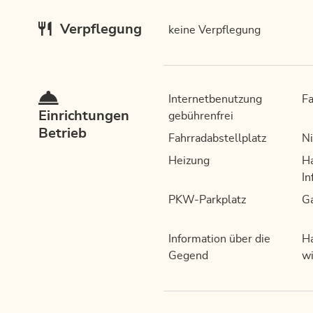
Verpflegung
keine Verpflegung
Internetbenutzung
Fa
Einrichtungen
gebührenfrei
Betrieb
Fahrradabstellplatz
Ni
Heizung
Ha
In
PKW-Parkplatz
G
Information über die
Ha
Gegend
w