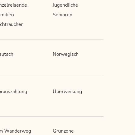
nzelreisende
Jugendliche
milien
Senioren
chtraucher
eutsch
Norwegisch
rauszahlung
Überweisung
m Wanderweg
Grünzone