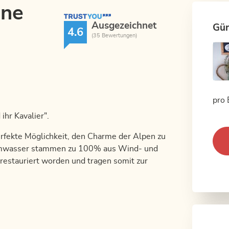
ine
TrustYou Rating
Ausgezeichnet
Gün
4.6
(35 Bewertungen)
pro 
hr Kavalier".
erfekte Möglichkeit, den Charme der Alpen zu
armwasser stammen zu 100% aus Wind- und
 restauriert worden und tragen somit zur