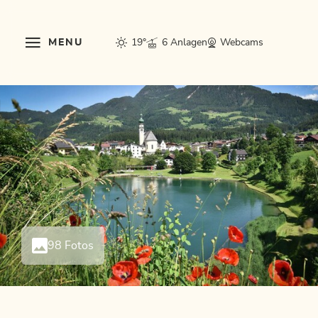
MENU
19°
6 Anlagen
Webcams
98 Fotos