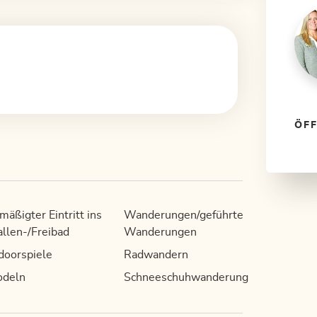
ÖF
mäßigter Eintritt ins
Wanderungen/geführte
llen-/Freibad
Wanderungen
doorspiele
Radwandern
odeln
Schneeschuhwanderung