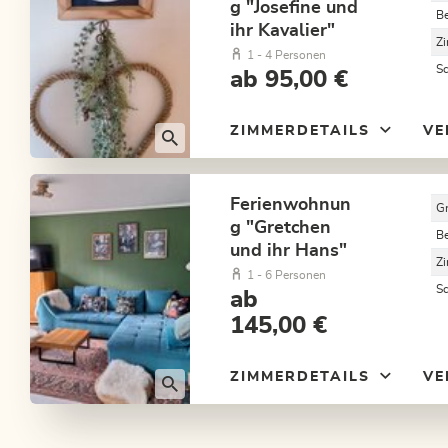
g "Josefine und
B
ihr Kavalier"
Z
1 - 4 Personen
S
ab 95,00 €
ZIMMERDETAILS
VE
Ferienwohnun
G
g "Gretchen
B
und ihr Hans"
Z
1 - 6 Personen
S
ab
145,00 €
ZIMMERDETAILS
VE