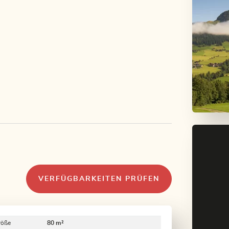
VERFÜGBARKEITEN PRÜFEN
röße
80 m²