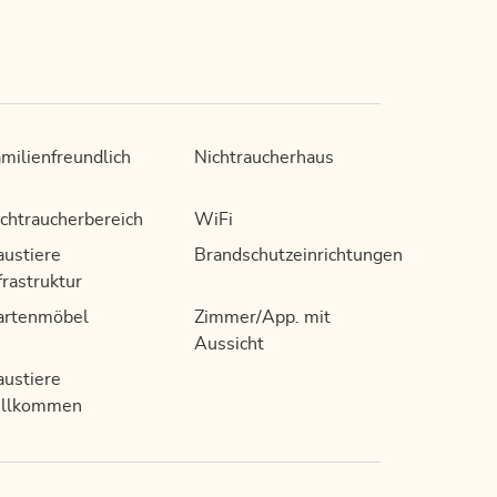
milienfreundlich
Nichtraucherhaus
chtraucherbereich
WiFi
ustiere
Brandschutzeinrichtungen
frastruktur
artenmöbel
Zimmer/App. mit
Aussicht
ustiere
illkommen