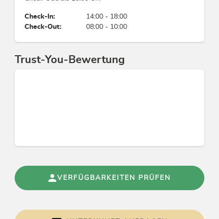
Check-In:
14:00 - 18:00
Fremdsprachen
Check-Out:
08:00 - 10:00
Italienisch, Englisch, Deutsch
Trust-You-Bewertung
Gruppen
Busparkplatz
Eignung
Nichtraucher, Einzelreisende, Familien
Links
Homepage
VERFÜGBARKEITEN PRÜFEN
Adlerweg
Konditionen