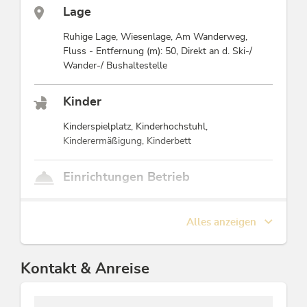
Lage
Ruhige Lage, Wiesenlage, Am Wanderweg,
Fluss - Entfernung (m): 50, Direkt an d. Ski-/
Wander-/ Bushaltestelle
Kinder
Kinderspielplatz, Kinderhochstuhl,
Kinderermäßigung, Kinderbett
Einrichtungen Betrieb
Einstellplatz für Fahrräder, Unterstellplatz für
Motorrad, Haustiere nicht erlaubt, PKW-
Alles anzeigen
Parkplatz, Frühstücksraum, Gepäckraum,
Sonnenterrasse, Internetbenutzung gebührenfrei,
Schneeketten im Winter erforderl., Eigenes
Kontakt & Anreise
Restaurant, Terrasse, Fahrradabstellplatz,
Heizung, Bar, Schuhtrockner, WiFi, Garage für
Motorräder, Familienfreundlich, Trockenraum,