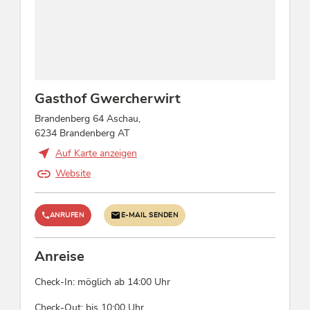
Fernsehraum
Betten & Zimmer
Bett / en: 16, Doppelzimmer: 7, Einzelzimmer: 1
Gasthof Gwercherwirt
Zahlungsarten
Brandenberg 64 Aschau,
WIR, Barzahlung, EC-Cash / Maestro,
6234 Brandenberg AT
Kreditkarten möglich
Auf Karte anzeigen
Website
Verpflegung
Frühstücksbuffet, Hausmannskost, Halbpension
ANRUFEN
E-MAIL SENDEN
möglich, Restaurant à la carte, Traditionelle
Küche
Anreise
Betriebsart
Check-In: möglich ab 14:00 Uhr
Ländliche Pension, Zimmer mit Frühstück
Check-Out: bis 10:00 Uhr