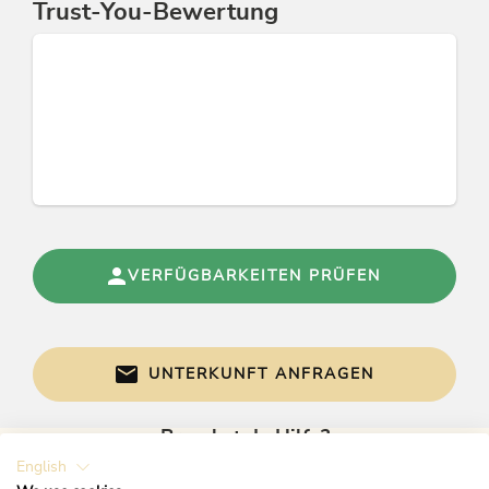
Trust-You-Bewertung
Gruppen
Gruppen möglich bis Pers.: 12
Abfallvermeidung & Mülltrennung
Mülltrennung / Recyclingtonnen
Betriebsart
VERFÜGBARKEITEN PRÜFEN
Ländliche Pension
Tagung / Kongress
UNTERKUNFT ANFRAGEN
WiFi
Links
Brauchst du Hilfe?
English
Gerne sind wir bei Fragen für dich da!
Homepage