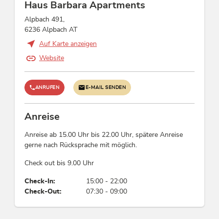
Haus Barbara Apartments
Energieeinsparung
Alpbach 491,
6236 Alpbach AT
Alle Fenster sind doppelt verglast, Strom zu 100
% aus erneuerbaren Energien, Mindestens 80 %
Auf Karte anzeigen
der Beleuchtung wird durch energieeffiziente
Website
LED-Lampen erzeugt
Kinder
ANRUFEN
E-MAIL SENDEN
Gitterbett / Babybett
Anreise
Einrichtungen Betrieb
Anreise ab 15.00 Uhr bis 22.00 Uhr, spätere Anreise
gerne nach Rücksprache mit möglich.
Familienfreundlich, Zimmer/App. mit Aussicht,
PKW-Parkplatz, Satelliten-TV, Gästekühlschrank,
Check out bis 9.00 Uhr
Haustiere willkommen, WiFi
Check-In:
15:00 - 22:00
Check-Out:
07:30 - 09:00
Fremdsprachen
Englisch, Deutsch