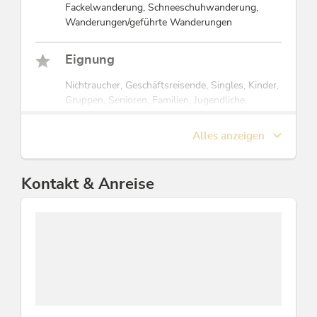
Fackelwanderung, Schneeschuhwanderung,
Wanderungen/geführte Wanderungen
Eignung
Nichtraucher, Geschäftsreisende, Singles, Kinder,
Gruppen, Senioren, Familien, Jugendliche,
Einzelreisende
Alles anzeigen
Lage
Ortsrand, Direkt am Radweg, Ruhige Lage, Direkt
Kontakt & Anreise
an d. Ski-/ Wander-/ Bushaltestelle, Zentrale
Lage, Romantisches Umfeld
Zahlungsarten
EC-Cash / Maestro, Euro akzeptiert,
Überweisung, Kreditkarten möglich, Barzahlung,
Vorauszahlung