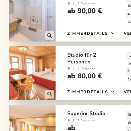
1 - 2 Personen
B
ab 90,00 €
Z
S
ZIMMERDETAILS
VE
Studio für 2
G
Personen
B
1 - 2 Personen
Z
ab 80,00 €
S
ZIMMERDETAILS
VE
Superior Studio
G
1 - 3 Personen
B
ab
Z