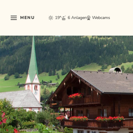
MENU
19°
6 Anlagen
Webcams