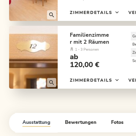
ZIMMERDETAILS
VE
Familienzimme
G
r mit 2 Räumen
B
1 - 3 Personen
Z
ab
S
120,00 €
ZIMMERDETAILS
VE
Ausstattung
Bewertungen
Fotos