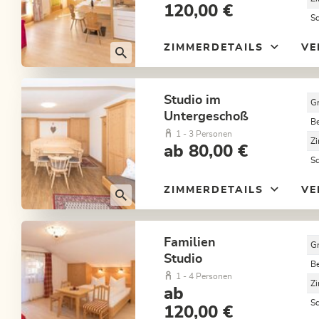
120,00 €
S
ZIMMERDETAILS
VE
Studio im
G
Untergeschoß
B
1 - 3 Personen
Z
ab 80,00 €
S
ZIMMERDETAILS
VE
Familien
G
Studio
B
1 - 4 Personen
Z
ab
S
120,00 €