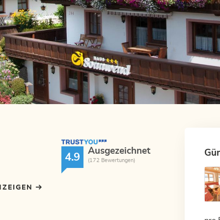
TrustYou Rating
Ausgezeichnet
Gün
4.9
(172 Bewertungen)
NZEIGEN