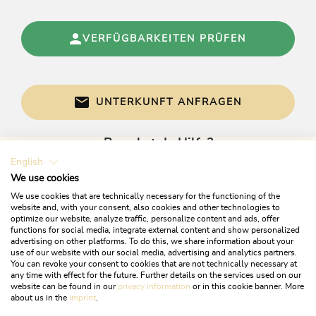
Rodelverleih, Schneeschuhe, Schlitten-Verleih,
Langlaufski-Verleih
VERFÜGBARKEITEN PRÜFEN
Fremdsprachen
Deutsch, Englisch
UNTERKUNFT ANFRAGEN
Links
Brauchst du Hilfe?
Homepage
English
Gerne sind wir bei Fragen für dich da!
We use cookies
Konditionen
We use cookies that are technically necessary for the functioning of the
Alpbachtal Card inkludiert
website and, with your consent, also cookies and other technologies to
optimize our website, analyze traffic, personalize content and ads, offer
Haustiere willkommen (€ 15,00 pro Tag)
functions for social media, integrate external content and show personalized
Verleih von Langlaufausrüstung,
advertising on other platforms. To do this, we share information about your
use of our website with our social media, advertising and analytics partners.
Schneeschuhen, Rodeln
You can revoke your consent to cookies that are not technically necessary at
Verleih von Wanderstöcken
any time with effect for the future. Further details on the services used on our
website can be found in our
privacy information
or in this cookie banner. More
Loipe direkt am Hotel
+43 5337 21200
about us in the
imprint
.
Haltestelle Regiobus 100 m entfernt