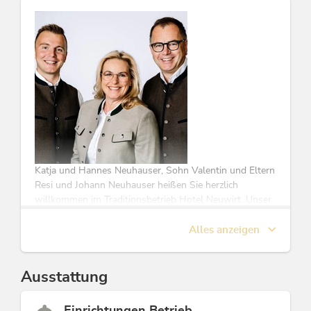
Am Hotel stehen Ihnen kostenfreie Parkplätze zur
Verfügung.
Wir freuen uns auf Ihr Kommen!
Der Berg ruft! - Sie rufen zurück!
Familie Neuhauser samt Mitarbeiter
Diese Unterkunft ist Mitglied von
Alpbachtal Card inklusive
Katja und Hannes Neuhauser, Sohn Valentin und Eltern
Resi und Johann Neuhauser heißen Sie herzlich
willkommen im Traditionsbetrieb Hotel Neuwirt. Unser
langjährig bewährtes Mitarbeiterteam sorgt mit uns für
einen rundum gelungenen Urlaub. Bestnoten bei
Alles anzeigen
zahlreichen Bewertungsportalen werten wir als
Anerkennung und zugleich auch als Ansporn unsere
Gäste zufrieden zu stellen. Machen Sie Urlaub bei
Ausstattung
Freunden! Wir freuen uns auf Sie!
Einrichtungen Betrieb