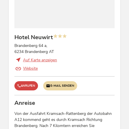
Mikrophonanlage, Beamer, Flip-Chart,
Rednerpult, Leinwand
Betten & Zimmer
Hotel Neuwirt
Junior Suite/n: 1, Einzelzimmer: 3, Doppelzimmer:
26
Brandenberg 64 a,
6234 Brandenberg AT
Sport / Freizeit
Auf Karte anzeigen
Animation / Gästebetreuung / Hausprogramm,
Website
Live-Musik
ANRUFEN
E-MAIL SENDEN
Gruppen
Gruppen möglich bis Pers.: 70, Busparkplatz,
Anreise
Busgruppen möglich
Von der Ausfahrt Kramsach-Rattenberg der Autobahn
A12 kommend geht es durch Kramsach Richtung
Verpflegung
Brandenberg. Nach 7 Kilomtern erreichen Sie