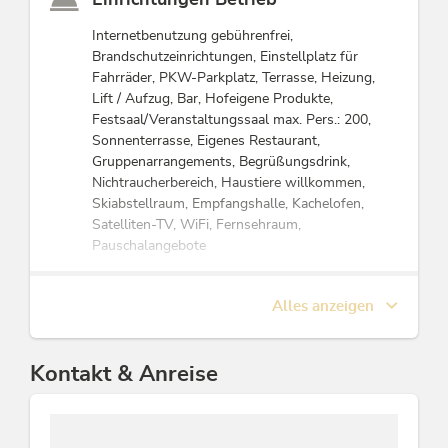
Internetbenutzung gebührenfrei,
Brandschutzeinrichtungen, Einstellplatz für
Fahrräder, PKW-Parkplatz, Terrasse, Heizung,
Lift / Aufzug, Bar, Hofeigene Produkte,
Festsaal/Veranstaltungssaal max. Pers.: 200,
Sonnenterrasse, Eigenes Restaurant,
Gruppenarrangements, Begrüßungsdrink,
Nichtraucherbereich, Haustiere willkommen,
Skiabstellraum, Empfangshalle, Kachelofen,
Satelliten-TV, WiFi, Fernsehraum,
Pauschalangebote
Eignung
Alles anzeigen
Geschäftsreisende, Familien, Senioren, Gruppen,
Einzelreisende
Kontakt & Anreise
Tagung / Kongress
Laserpointer, Lautsprecheranlage, WiFi,