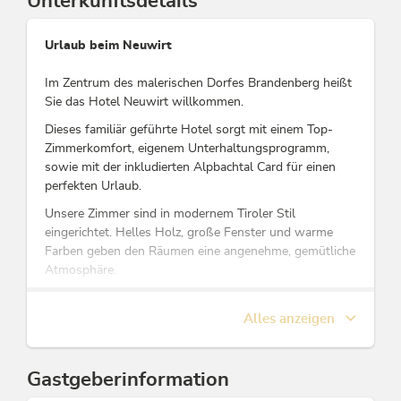
Unterkunftsdetails
Urlaub beim Neuwirt
Im Zentrum des malerischen Dorfes Brandenberg heißt
Sie das Hotel Neuwirt willkommen.
Dieses familiär geführte Hotel sorgt mit einem Top-
Zimmerkomfort, eigenem Unterhaltungsprogramm,
sowie mit der inkludierten Alpbachtal Card für einen
perfekten Urlaub.
Unsere Zimmer sind in modernem Tiroler Stil
eingerichtet. Helles Holz, große Fenster und warme
Farben geben den Räumen eine angenehme, gemütliche
Atmosphäre.
Im Restaurant können Sie österreichische und
internationale Gerichte, darunter auch Produkte aus der
Alles anzeigen
eigenen Landwirtschaft des Neuwirt, genießen. Dort
finden auch Zitherabende statt.
Gastgeberinformation
In allen Zimmern ist kostenfreies WLAN verfügbar.