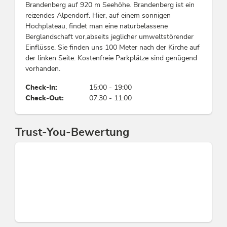
Restaurant à la carte, Halbpension möglich,
Brandenberg auf 920 m Seehöhe. Brandenberg ist ein
Kinderkarte, Frühstücksbuffet, Vegetarische
reizendes Alpendorf. Hier, auf einem sonnigen
Küche
Hochplateau, findet man eine naturbelassene
Berglandschaft vor,abseits jeglicher umweltstörender
Einflüsse. Sie finden uns 100 Meter nach der Kirche auf
Zahlungsarten
der linken Seite. Kostenfreie Parkplätze sind genügend
vorhanden.
Kreditkarten möglich, EC-Cash / Maestro,
Barzahlung
Check-In:
15:00 - 19:00
Check-Out:
07:30 - 11:00
Betriebsart
Landhotel
Trust-You-Bewertung
Lage
Zentrale Lage, Direkt an d. Ski-/ Wander-/
Bushaltestelle, Direkt an der Loipe
Verleih