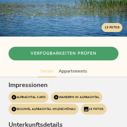
13 FOTOS
VERFÜGBARKEITEN PRÜFEN
Details
Appartements
Impressionen
ALPBACHTAL CARD
WANDERN IM ALPBACHTAL
SKIJUWEL ALPBACHTAL WILDSCHÖNAU
13 FOTOS
Unterkunftsdetails