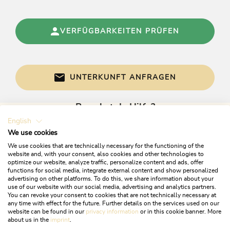
VERFÜGBARKEITEN PRÜFEN
UNTERKUNFT ANFRAGEN
Brauchst du Hilfe?
English
Gerne sind wir bei Fragen für dich da!
We use cookies
We use cookies that are technically necessary for the functioning of the
website and, with your consent, also cookies and other technologies to
optimize our website, analyze traffic, personalize content and ads, offer
functions for social media, integrate external content and show personalized
advertising on other platforms. To do this, we share information about your
use of our website with our social media, advertising and analytics partners.
You can revoke your consent to cookies that are not technically necessary at
any time with effect for the future. Further details on the services used on our
website can be found in our
privacy information
or in this cookie banner. More
+43 5337 21200
about us in the
imprint
.