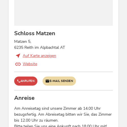
Fackelwanderung, Garten / Wiese, Rodeln,
bewahren, haben
Wassersport-Möglichkeiten
wir bewußt auf
einen Aufzug
verzichtet.
Verpflegung
Schloss Matzen
Frühstücksbuffet
Einzigartig im
Matzen 5,
Alpenraum ...
6235 Reith im Alpbachtal AT
Im Interieur des
Eignung
alten Burgfrieds
Auf Karte anzeigen
Singles, Nichtraucher, Geschäftsreisende,
von 1167 befindet
Website
Einzelreisende, Senioren
sich eine
Wellness-Oase
mit finnischer
Kinder
ANRUFEN
E-MAIL SENDEN
Sauna, türkischem
Dampfbad, Gym
Gitterbett / Babybett, Kinderhochstuhl,
mit Technogym
Kinderermäßigung
Anreise
Geräten und
einem Ruheraum.
Am Anreisetag sind unsere Zimmer ab 14.00 Uhr
Betten & Zimmer
bezugsfertig. Am Abreisetag bitten wir Sie, das Zimmer
In der Turmspitze
bis 12.00 Uhr zu räumen.
Doppelzimmer: 6, Suite / n: 5, Bett / en: 24, Junior
ist eine Relax-
Bitte teilen Sie uns eine Ankunft nach 18.00 Uhr mit!