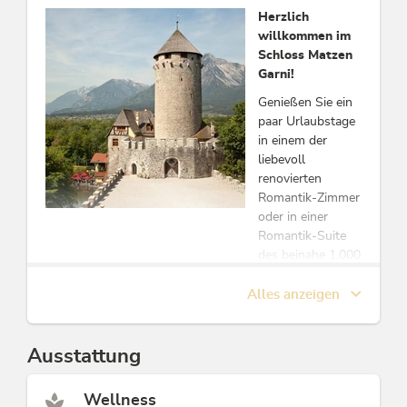
Diese Unterkunft ist Mitglied von
Herzlich
Alpbachtal Card inklusive
willkommen im
Schloss Matzen
Garni!
Genießen Sie ein
paar Urlaubstage
in einem der
liebevoll
renovierten
Romantik-Zimmer
oder in einer
Romantik-Suite
des beinahe 1.000
Jahre alten
Schloss Matzen!
Alles anzeigen
Das Schloss liegt
Ausstattung
malerisch in die
Natur des Tiroler
Inntals
Wellness