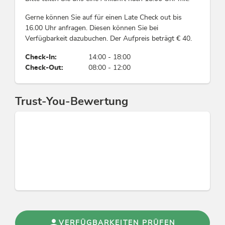
Suite/n: 1
Lounge
eingerichtet - mit
Gerne können Sie auf für einen Late Check out bis
herrlichem Blick
Lage
16.00 Uhr anfragen. Diesen können Sie bei
auf das Inntal.
Verfügbarkeit dazubuchen. Der Aufpreis beträgt € 40.
Auf einer Anhöhe gelegen, Grünzone, Fluss -
Wir freuen uns
Entfernung (m): 100, Waldnähe, Direkt am
Check-In:
14:00 - 18:00
auf Ihren Besuch!
Radweg, Romantisches Umfeld, Am
Check-Out:
08:00 - 12:00
Ihr Schloss
Wanderweg, Ruhige Lage, Alleinlage
Matzen in Tirol!
Trust-You-Bewertung
Tagung / Kongress
Tagungs-/Seminarräume für max. Pers.: 20,
Tagungs-/Seminarräume Anzahl: 1, WiFi
Zahlungsarten
EC-Cash / Maestro, Vorauszahlung, Barzahlung,
Kreditkarten möglich
Betriebsart
VERFÜGBARKEITEN PRÜFEN