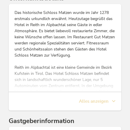
Das historische Schloss Matzen wurde im Jahr 1278
erstmals urkundlich erwähnt. Heutzutage begrüßt das
Hotel in Reith im Alpbachtal seine Gäste in edler
Atmosphäre. Es bietet liebevoll restaurierte Zimmer, die
keine Wünsche offen lassen. Im Restaurant Gut Matzen
werden regionale Spezialitäten serviert. Fitnessraum
und Schönheitssalon stehen den Gästen des Hotel
Schloss Matzen zur Verfügung.
Reith im Alpbachtal ist eine kleine Gemeinde im Bezirk
Kufstein in Tirol. Das Hotel Schloss Matzen befindet
sich in landschaftlich wunderschöner Lage, nur 5
Autominuten vom Zentrum entfernt. In der Umgebung
können die Gäste in den Bergen wandern und Skifahren
oder entlang der Ufer des Inn spazieren.
Alles anzeigen
Alle Zimmer verfügen über Sat-TV, einen Schreibtisch,
einen Safe und ein Bad mit Bademänteln und
Gastgeberinformation
Haartrockner.