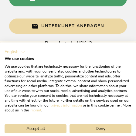
Landhotel, Zimmer mit Frühstück, Exklusiv
Fremdsprachen
UNTERKUNFT ANFRAGEN
Französisch, Spanisch, Deutsch, Englisch
Brauchst du Hilfe?
Links
English
Gerne sind wir bei Fragen für dich da!
We use cookies
Homepage
We use cookies that are technically necessary for the functioning of the
website and, with your consent, also cookies and other technologies to
Konditionen
optimize our website, analyze traffic, personalize content and ads, offer
functions for social media, integrate external content and show personalized
Unsere Konditionen
advertising on other platforms. To do this, we share information about your
use of our website with our social media, advertising and analytics partners.
You can revoke your consent to cookies that are not technically necessary at
Alpbachtal Card inklusive
any time with effect for the future. Further details on the services used on our
Nichtraucher: Sämtliche Zimmer sind
website can be found in our
privacy information
or in this cookie banner. More
+43 5337 21200
Nichtraucherzimmer. In den Höfen darf
about us in the
imprint
.
geraucht werden.
info@alpbachtal.at
Preise: Die Zimmerpreise gelten pro
Accept all
Deny
Zimmer/Nacht inklusive reichhaltigem
ÖFFNUNGSZEITEN DER TOURISMUSBÜROS