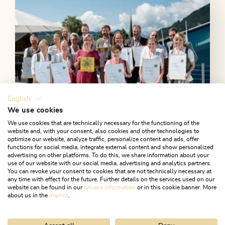
English
We use cookies
We use cookies that are technically necessary for the functioning of the
website and, with your consent, also cookies and other technologies to
optimize our website, analyze traffic, personalize content and ads, offer
functions for social media, integrate external content and show personalized
Angebot für unsere Gäste
advertising on other platforms. To do this, we share information about your
use of our website with our social media, advertising and analytics partners.
You can revoke your consent to cookies that are not technically necessary at
Wir machen es euch einfach: von der Anreise üb eride
any time with effect for the future. Further details on the services used on our
Unterkunft bis zum Green Event!
website can be found in our
privacy information
or in this cookie banner. More
about us in the
imprint
.
MEHR INFOS