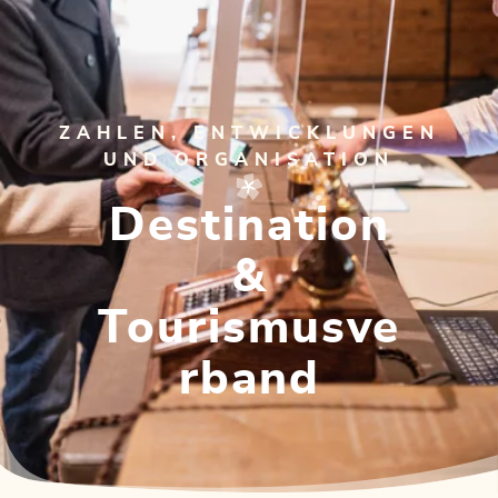
ZAHLEN, ENTWICKLUNGEN
UND ORGANISATION
Destination
&
Tourismusve
rband