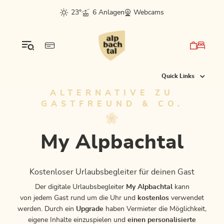
Table Of Content
My Alpbachtal
Digitale Alpbachtal Card
Automatisiert über Meldeclient/Hotelsoftware vom Vermieter
Über einen bereitgestellten Widgetlink
Für deine Unterkunft!
Preisstaffelung
Jetzt ausprobieren!
Das könnte dich auch interessieren
sr.skip-to.main-content
sr.skip-to.table-of-contents
sr.skip-to.main-navigation
23°
6 Anlagen
Webcams
Quick Links
ALTERNATIVE ZU
GASTFREUND & CO.
My Alpbachtal
Kostenloser Urlaubsbegleiter für deinen Gast
Der digitale Urlaubsbegleiter
My Alpbachtal
kann
von jedem Gast rund um die Uhr und
kostenlos
verwendet
werden. Durch ein
Upgrade
haben Vermieter die Möglichkeit,
eigene Inhalte einzuspielen und
einen personalisierte