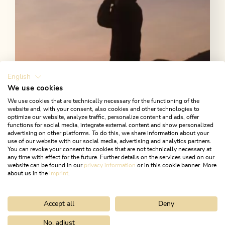
English
We use cookies
We use cookies that are technically necessary for the functioning of the
website and, with your consent, also cookies and other technologies to
optimize our website, analyze traffic, personalize content and ads, offer
functions for social media, integrate external content and show personalized
Neue Image Spots
advertising on other platforms. To do this, we share information about your
use of our website with our social media, advertising and analytics partners.
You can revoke your consent to cookies that are not technically necessary at
Alle neuen Alpbachtal Image Spots findet ihr hier
any time with effect for the future. Further details on the services used on our
gesammelt zum Download.
website can be found in our
privacy information
or in this cookie banner. More
about us in the
imprint
.
WE-TRANSFER LINK
Accept all
Deny
No, adjust
Home
Vermieterservice
Infos für Vermieter
My Alpbachtal