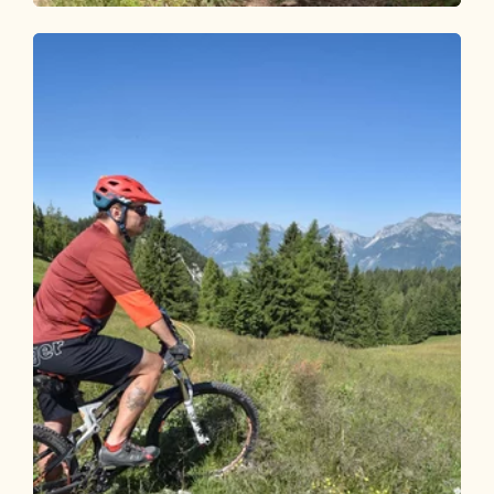
Mountainbike
Schwer
2. Tag - Mountainbike Runde Alpbachtal
Länge
43.64 km
Dauer
6:30 h
Höhenmeter
1462 hm
1904 hm