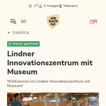
Table Of Content
Bergluft fürs Postfach?
sr.skip-to.main-content
sr.skip-to.table-of-contents
sr.skip-to.main-navigation
17°
6 Anlagen
Webcams
ZURÜCK
Heute geöffnet
Lindner
Innovationszentrum mit
Museum
Willkommen im Lindner Innovationszentrum mit
Museum!