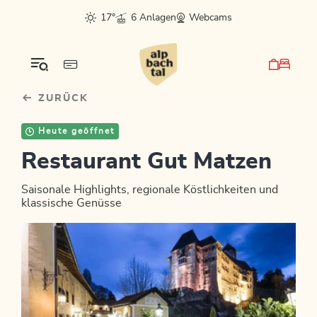
Table Of Content
Bergluft fürs Postfach?
sr.skip-to.main-content
sr.skip-to.table-of-contents
sr.skip-to.main-navigation
17°
6 Anlagen
Webcams
ZURÜCK
Heute geöffnet
Restaurant Gut Matzen
Saisonale Highlights, regionale Köstlichkeiten und
klassische Genüsse