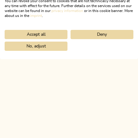
You can revoke your consent to cookies that are not technically necessary at
any time with effect for the future. Further details on the services used on our
website can be found in our
privacy information
or in this cookie banner. More
about us in the
imprint
.
Accept all
Deny
Radtour
Leicht
KulTour - Burgenweg Alpbachtal mit
No, adjust
Home
Entdecke das Alpbachtal
Kulinarik
Restaurantverzeichni
dem Rad
Länge
9.23 km
Dauer
0:45 h
Höhenmeter
40 hm
40 hm
ALPBACHTAL
Das ist Tirol.
NEWSLETTER
Post von uns?
KOSTENLOSE ANMELDUNG