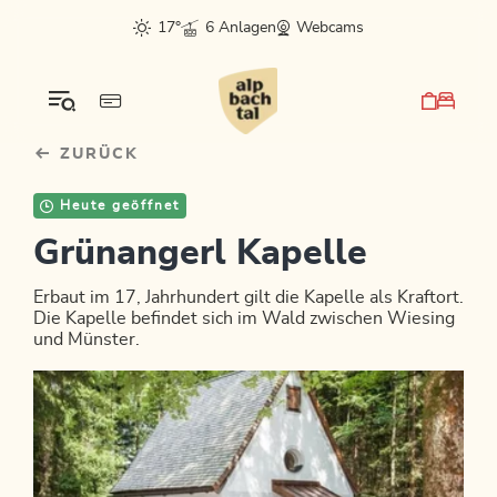
Table Of Content
Bergluft fürs Postfach?
sr.skip-to.main-content
sr.skip-to.table-of-contents
sr.skip-to.main-navigation
17°
6 Anlagen
Webcams
ZURÜCK
Heute geöffnet
Grünangerl Kapelle
Erbaut im 17, Jahrhundert gilt die Kapelle als Kraftort.
Die Kapelle befindet sich im Wald zwischen Wiesing
und Münster.