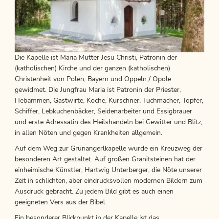
Die Kapelle ist Maria Mutter Jesu Christi, Patronin der
(katholischen) Kirche und der ganzen (katholischen)
Christenheit von Polen, Bayern und Oppeln / Opole
gewidmet. Die Jungfrau Maria ist Patronin der Priester,
Hebammen, Gastwirte, Köche, Kürschner, Tuchmacher, Töpfer,
Schiffer, Lebkuchenbäcker, Seidenarbeiter und Essigbrauer
und erste Adressatin des Heilshandeln bei Gewitter und Blitz,
in allen Nöten und gegen Krankheiten allgemein.
Auf dem Weg zur Grünangerlkapelle wurde ein Kreuzweg der
besonderen Art gestaltet. Auf großen Granitsteinen hat der
einheimische Künstler, Hartwig Unterberger, die Nöte unserer
Zeit in schlichten, aber eindrucksvollen modernen Bildern zum
Ausdruck gebracht. Zu jedem Bild gibt es auch einen
geeigneten Vers aus der Bibel.
Ein besonderer Blickpunkt in der Kapelle ist das