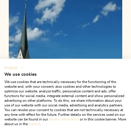
Münster
Länge
4.6 km
Dauer
1:10 h
Höhenmeter
69 hm
69 hm
English
We use cookies
We use cookies that are technically necessary for the functioning of the
website and, with your consent, also cookies and other technologies to
optimize our website, analyze traffic, personalize content and ads, offer
functions for social media, integrate external content and show personalized
advertising on other platforms. To do this, we share information about your
use of our website with our social media, advertising and analytics partners.
You can revoke your consent to cookies that are not technically necessary at
any time with effect for the future. Further details on the services used on our
website can be found in our
privacy information
or in this cookie banner. More
about us in the
imprint
.