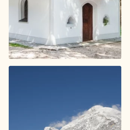
Themenweg
Leicht
KulTour Besinnungsweg Grünangerl -
Münster
Länge
4.78 km
Dauer
1:15 h
Höhenmeter
65 hm
75 hm