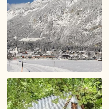
Winterwandern
Leicht
KulTour - Besinnungsweg Grünangerl
Münster
Länge
4.78 km
Dauer
1:15 h
Höhenmeter
65 hm
75 hm