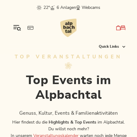
Table Of Content
Top Events im Alpbachtal
Das könnte dich auch interessieren
Hinweis zur Medienerstellung bei Events
Bergluft fürs Postfach?
sr.skip-to.main-content
sr.skip-to.table-of-contents
sr.skip-to.main-navigation
22°
6 Anlagen
Webcams
Quick Links
TOP VERANSTALTUNGEN
Top Events im
Alpbachtal
Genuss, Kultur, Events & Familienaktivitäten
Hier findest du die
Highlights & Top Events
im Alpbachtal.
Du willst noch mehr?
In unserem
Veranstaltungskalender
warten noch jede Menge