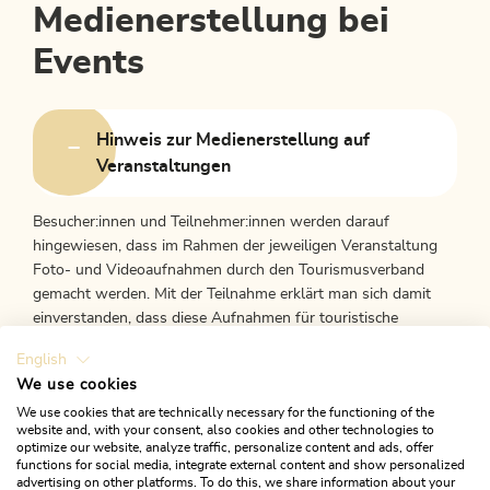
Medienerstellung bei
Events
Hinweis zur Medienerstellung auf
Veranstaltungen
Besucher:innen und Teilnehmer:innen werden darauf
hingewiesen, dass im Rahmen der jeweiligen Veranstaltung
Foto- und Videoaufnahmen durch den Tourismusverband
gemacht werden. Mit der Teilnahme erklärt man sich damit
einverstanden, dass diese Aufnahmen für touristische
Werbezwecke des Tourismusverbandes, einschließlich der
English
Veröffentlichung auf verschiedenen Medienplattformen,
We use cookies
verwendet werden dürfen.
We use cookies that are technically necessary for the functioning of the
website and, with your consent, also cookies and other technologies to
Diese Einwilligung umfasst auch die Möglichkeit der
optimize our website, analyze traffic, personalize content and ads, offer
functions for social media, integrate external content and show personalized
Weitergabe der Aufnahmen an Dritte, soweit dies für die
advertising on other platforms. To do this, we share information about your