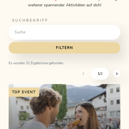
weiterer spannender Aktivitäten auf dich!
SUCHBEGRIFF
FILTERN
Es wurden 31 Ergebnisse gefunden.
1
/3
sr.pagination-navigation.pre
sr.pagi
TOP EVENT