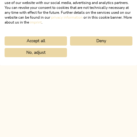
touristische Werbung erforderlich ist. Eine Vergütung für die
use of our website with our social media, advertising and analytics partners.
Bergluft fürs Postfach?
Verwendung der Aufnahmen wird nicht gewährt. Sollten
You can revoke your consent to cookies that are not technically necessary at
any time with effect for the future. Further details on the services used on our
einzelne Besucher:innen mit der Aufnahme oder Verwendung
website can be found in our
privacy information
or in this cookie banner. More
Wenn du die Berge magst, wirst du unseren Newsletter
ihrer Bilder nicht einverstanden sein, so bitten wir um einen
about us in the
imprint
.
lieben!
entsprechenden Hinweis vor Ort.
Accept all
Deny
JETZT ANMELDEN!
No, adjust
Home
Entdecke das Alpbachtal
Top Veranstaltungen
ALPBACHTAL
Das ist Tirol.
NEWSLETTER
Post von uns?