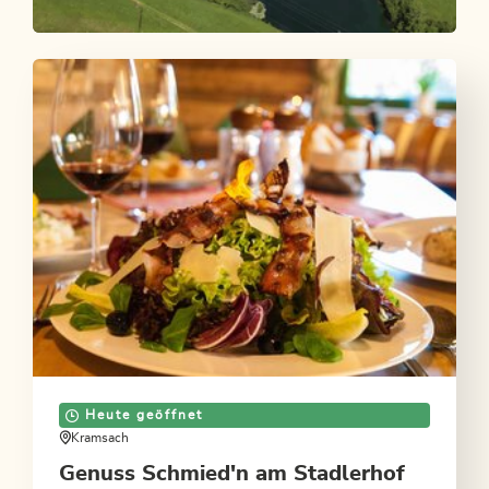
Camping & Appartement Stadlerhof
ANGEBOT ANSEHEN
Heute geöffnet
Kramsach
Genuss Schmied'n am Stadlerhof