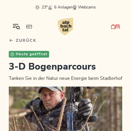
Table Of Content
sr.skip-to.main-content
sr.skip-to.table-of-contents
sr.skip-to.main-navigation
23°
6 Anlagen
Webcams
ZURÜCK
Heute geöffnet
3-D Bogenparcours
Tanken Sie in der Natur neue Energie beim Stadlerhof