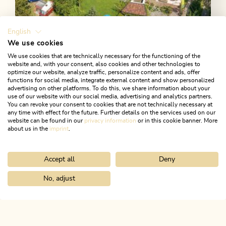
English
We use cookies
We use cookies that are technically necessary for the functioning of the
Kramsach
website and, with your consent, also cookies and other technologies to
optimize our website, analyze traffic, personalize content and ads, offer
Camping Stadlerhof
functions for social media, integrate external content and show personalized
advertising on other platforms. To do this, we share information about your
Sonnig gelegener Campingplatz Nähe Reintalersee
use of our website with our social media, advertising and analytics partners.
You can revoke your consent to cookies that are not technically necessary at
Kramsach. Großzügige Wellnessanlage mit
any time with effect for the future. Further details on the services used on our
verschiedenen Saunen, Dampfbad und
website can be found in our
privacy information
or in this cookie banner. More
about us in the
imprint
.
Freischwimmbad. Eigenes Restaurant sowie 3D-
Bogenparcours.
MEHR ERFAHREN
Accept all
Deny
No, adjust
Home
Infos & Service
Alpbachtal A-Z
3-D Bogenparcours
ALPBACHTAL