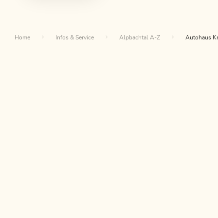
Home
Infos & Service
Alpbachtal A-Z
Autohaus K
Da
NEWSLETTER
Post von uns?