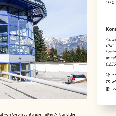
10:00
Kon
Auto
Chris
Schie
anna
6250
+
Ma
W
uf von Gebrauchtwagen aller Art und die