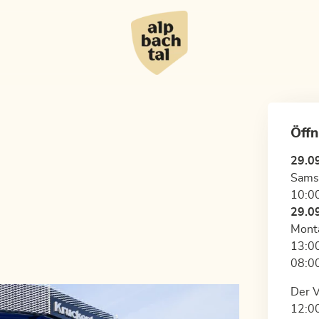
Öffn
29.0
Sams
10:00
29.0
Monta
13:00
08:00
Der V
12:00