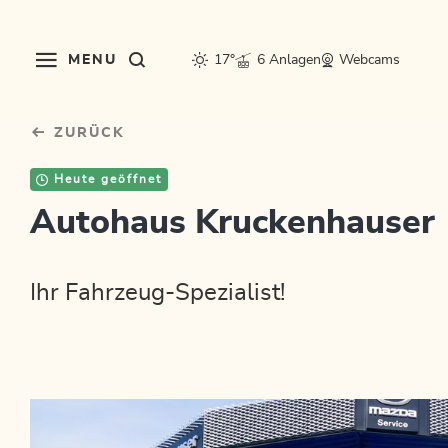
Table Of Content
sr.skip-to.main-content
sr.skip-to.table-of-contents
sr.skip-to.main-navigation
MENU
17°
6 Anlagen
Webcams
ZURÜCK
Heute geöffnet
Autohaus Kruckenhauser
Ihr Fahrzeug-Spezialist!