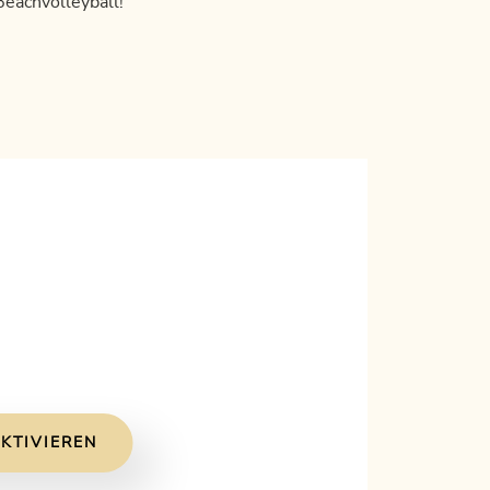
eachvolleyball!
KTIVIEREN