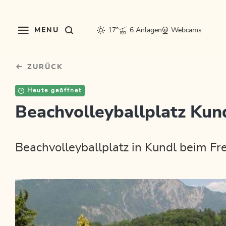
Table Of Content
sr.skip-to.main-content
sr.skip-to.table-of-contents
sr.skip-to.main-navigation
MENU
17°
6 Anlagen
Webcams
ZURÜCK
Heute geöffnet
Beachvolleyballplatz Kun
Beachvolleyballplatz in Kundl beim F