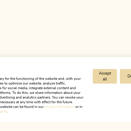
Accept
D
ry for the functioning of the website and, with your
all
s to optimize our website, analyze traffic,
s for social media, integrate external content and
tforms. To do this, we share information about your
dvertising and analytics partners. You can revoke your
necessary at any time with effect for the future.
ballplatz Kundl
r website can be found in our
privacy information
or in
print
.
ALPBACHTAL