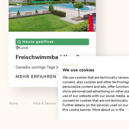
Heute geöffnet
Kundl
Freischwimmbad Kundl
English
Genieße sonnige Tage im Schwimmbad
We use cookies
MEHR ERFAHREN
We use cookies that are technically necessa
consent, also cookies and other technologie
personalize content and ads, offer function
show personalized advertising on other pla
use of our website with our social media, a
consent to cookies that are not technically 
Home
Infos & Service
Alpbachtal A-Z
Beachvolley
Further details on the services used on ou
this cookie banner. More about us in the
im