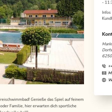
- 11:
Infos
Kund
Kon
Mark
Dorfs
6250
+
Ma
W
 Freischwimmbad! Genieße das Spiel auf feinem
der Familie, hier erwarten dich sportliche