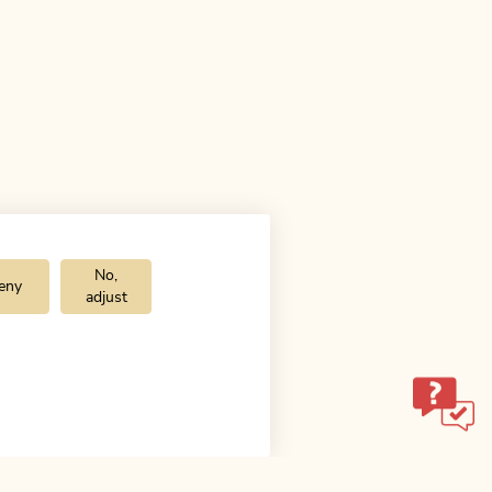
No,
eny
adjust