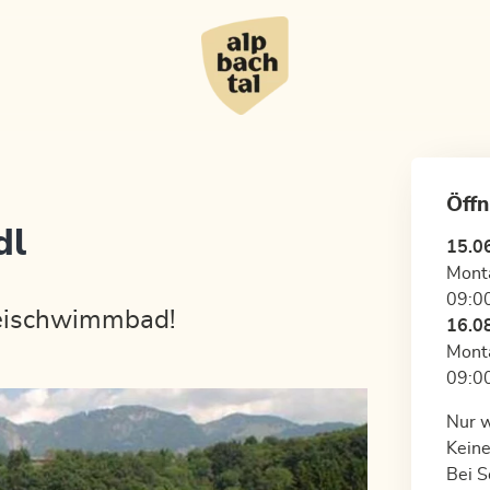
Öffn
dl
15.0
Mont
09:00
reischwimmbad!
16.0
Mont
09:00
Nur 
Keine
Bei S