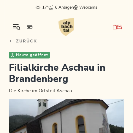
Table Of Content
sr.skip-to.main-content
sr.skip-to.table-of-contents
sr.skip-to.main-navigation
17°
6 Anlagen
Webcams
ZURÜCK
Heute geöffnet
Filialkirche Aschau in
Brandenberg
Die Kirche im Ortsteil Aschau