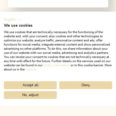
English
We use cookies
We use cookies that are technically necessary for the functioning of the
website and, with your consent, also cookies and other technologies to
optimize our website, analyze traffic, personalize content and ads, offer
functions for social media, integrate external content and show personalized
advertising on other platforms. To do this, we share information about your
use of our website with our social media, advertising and analytics partners.
You can revoke your consent to cookies that are not technically necessary at
any time with effect for the future. Further details on the services used on our
ALLE COOKIES AKTIVIEREN
website can be found in our
privacy information
or in this cookie banner. More
about us in the
imprint
.
Accept all
Deny
No, adjust
Home
Infos & Service
Alpbachtal A-Z
Filialkirche Aschau in B
ALPBACHTAL