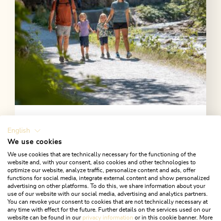
Kundl
English
Kundler Klamm
We use cookies
We use cookies that are technically necessary for the functioning of the
Achtung! Aufgrund eines Erdrutsches ist die Kundler
website and, with your consent, also cookies and other technologies to
Klamm zurzeit noch gesperrt!
optimize our website, analyze traffic, personalize content and ads, offer
functions for social media, integrate external content and show personalized
advertising on other platforms. To do this, we share information about your
Die Kundler Klamm ist ein beliebtes Ausflugsziel für
use of our website with our social media, advertising and analytics partners.
You can revoke your consent to cookies that are not technically necessary at
Jung und Alt. Der breite,
any time with effect for the future. Further details on the services used on our
kinderwagentaugliche Wanderweg führt vorbei an
website can be found in our
privacy information
or in this cookie banner. More