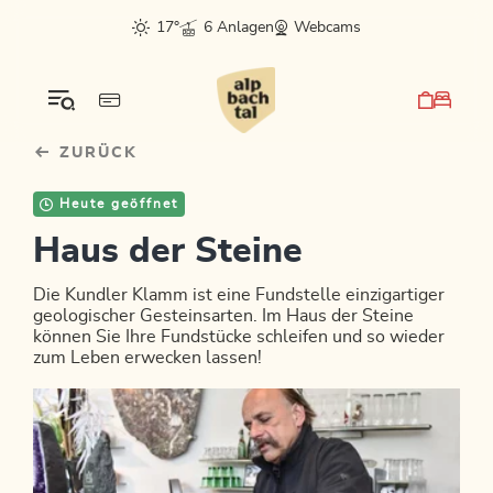
Table Of Content
sr.skip-to.main-content
sr.skip-to.table-of-contents
sr.skip-to.main-navigation
17°
6 Anlagen
Webcams
ZURÜCK
Heute geöffnet
Haus der Steine
Die Kundler Klamm ist eine Fundstelle einzigartiger
geologischer Gesteinsarten. Im Haus der Steine
können Sie Ihre Fundstücke schleifen und so wieder
zum Leben erwecken lassen!