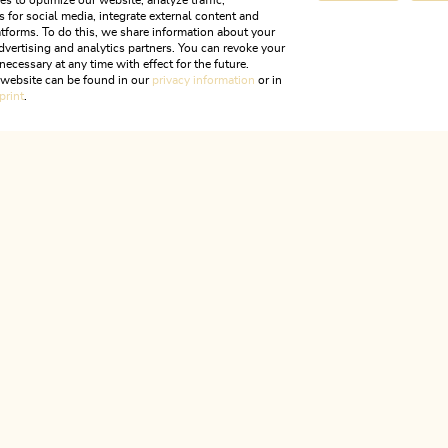
s to optimize our website, analyze traffic,
s for social media, integrate external content and
nd Bergtour
Leicht
tforms. To do this, we share information about your
dvertising and analytics partners. You can revoke your
nderung
necessary at any time with effect for the future.
le
berg-
r website can be found in our
privacy information
or in
print
.
chberg
ALPBACHTAL
km
Dauer
1:40 h
r
251 hm
251 hm
s ist Tir
HILFE & SERVICE
Wir sind für dich da!