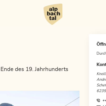
Öffn
Durc
Kon
 Ende des 19. Jahrhunderts
Knoll
Andr
Schef
6235 
+