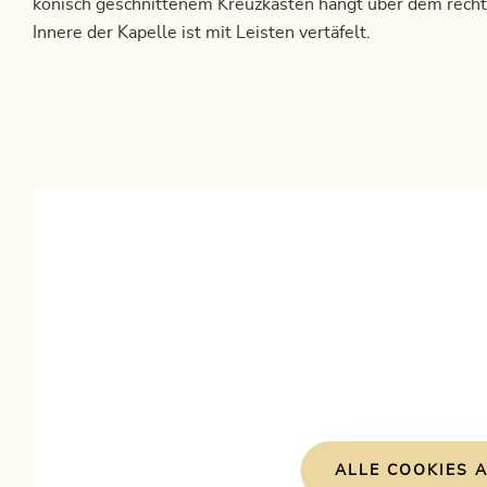
konisch geschnittenem Kreuzkasten hängt über dem recht
Innere der Kapelle ist mit Leisten vertäfelt.
ALLE COOKIES A