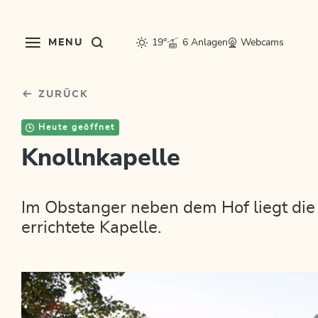
Table Of Content
sr.skip-to.main-content
sr.skip-to.table-of-contents
sr.skip-to.main-navigation
MENU
19°
6 Anlagen
Webcams
ZURÜCK
Heute geöffnet
Knollnkapelle
Im Obstanger neben dem Hof liegt die
errichtete Kapelle.