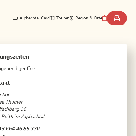
Alpbachtal Card
Touren
Region & Orte
ungszeiten
hgehend geöffnet
takt
nhof
ea Thumer
fachberg 16
Reith im Alpbachtal
43 664 45 85 330