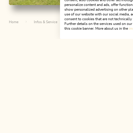
consent, also cookies and other technologie
personalize content and ads, offer function
Wander- und Bergtour
Mittel
Wander- u
show personalized advertising on other pla
use of our website with our social media, a
Bergsteiger Wandertag 1
Rundwa
consent to cookies that are not technically 
Home
Infos & Service
Alpbachtal A-Z
Knollnkapel
- Vom Pinzgerhof zum
Brunner
Further details on the services used on ou
this cookie banner. More about us in the
im
Alpengasthof Roßmoos
Scheffa
Länge
9.16 km
Dauer
3:00 h
Länge
4.63 
Höhenmeter
459 hm
171 hm
Höhenmete
Da
NEWSLETTER
Post von uns?