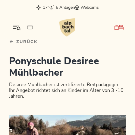
Table Of Content
sr.skip-to.main-content
sr.skip-to.table-of-contents
sr.skip-to.main-navigation
17°
6 Anlagen
Webcams
ZURÜCK
Ponyschule Desiree
Mühlbacher
Desiree Mühlbacher ist zertifizierte Reitpädagogin.
Ihr Angebot richtet sich an Kinder im Alter von 3 -10
Jahren.