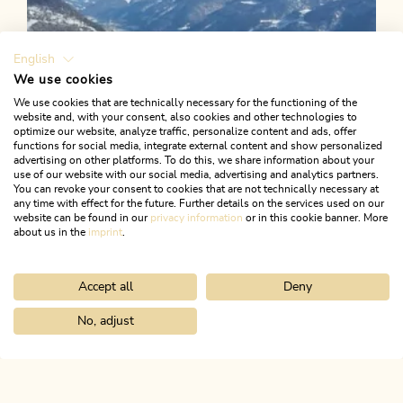
English
We use cookies
We use cookies that are technically necessary for the functioning of the
website and, with your consent, also cookies and other technologies to
optimize our website, analyze traffic, personalize content and ads, offer
functions for social media, integrate external content and show personalized
advertising on other platforms. To do this, we share information about your
use of our website with our social media, advertising and analytics partners.
You can revoke your consent to cookies that are not technically necessary at
any time with effect for the future. Further details on the services used on our
website can be found in our
privacy information
or in this cookie banner. More
about us in the
imprint
.
Accept all
Deny
Skitour
Schwer
Sonnwendjoch - Kramsach
No, adjust
Home
Infos & Service
Alpbachtal A-Z
Ponyschule Desiree Müh
Länge
5.84 km
Dauer
4:00 h
Höhenmeter
1230 hm
0 hm
ALPBACHTAL