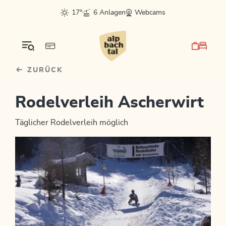
Table Of Content
sr.skip-to.main-content
sr.skip-to.table-of-contents
sr.skip-to.main-navigation
17°
6 Anlagen
Webcams
ZURÜCK
Rodelverleih Ascherwirt
Täglicher Rodelverleih möglich