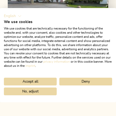
English
We use cookies
Heute geöffnet
We use cookies that are technically necessary for the functioning of the
Brandenberg
website and, with your consent, also cookies and other technologies to
optimize our website, analyze traffic, personalize content and ads, offer
Gasthof Ascherwirt
functions for social media, integrate external content and show personalized
advertising on other platforms. To do this, we share information about your
Wohlfühlen und entspannen in den Tiroler Alpen.
use of our website with our social media, advertising and analytics partners.
You can revoke your consent to cookies that are not technically necessary at
Gemütlich beisammensitzen in der alten Stube und
any time with effect for the future. Further details on the services used on our
sich kulinarisch verwöhnen lassen.
website can be found in our
privacy information
or in this cookie banner. More
about us in the
imprint
.
MEHR ERFAHREN
Accept all
Deny
No, adjust
Home
Infos & Service
Alpbachtal A-Z
Rodelverleih Ascherwirt
ALPBACHTAL