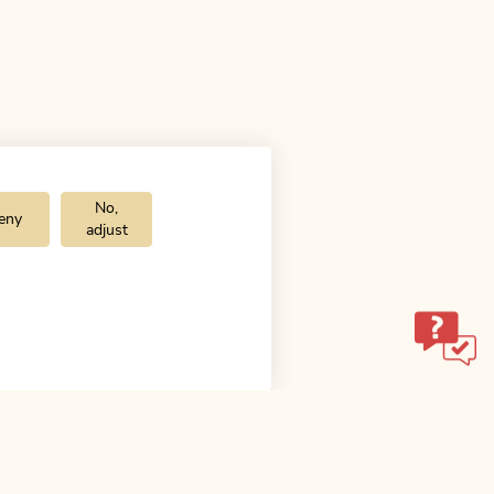
No,
eny
adjust