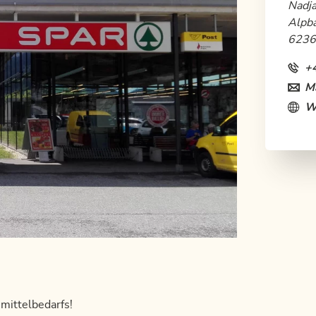
Nadja
Alpb
6236
+
Ma
W
mittelbedarfs!