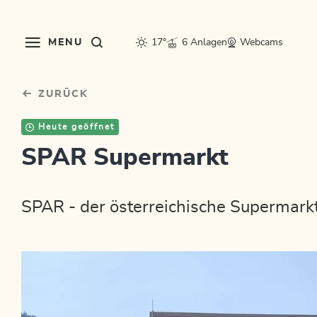
Table Of Content
sr.skip-to.main-content
sr.skip-to.table-of-contents
sr.skip-to.main-navigation
MENU
17°
6 Anlagen
Webcams
ZURÜCK
Heute geöffnet
SPAR Supermarkt
SPAR - der österreichische Supermarkt