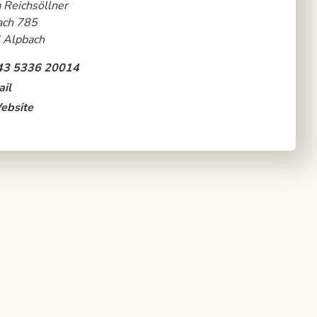
 Reichsöllner
ach 785
 Alpbach
43 5336 20014
il
ebsite