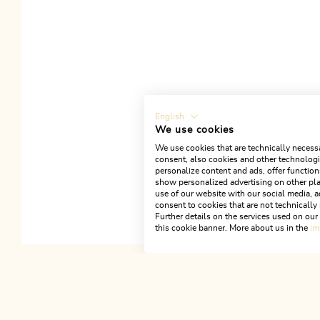
English
ALLE COOKIES A
We use cookies
We use cookies that are technically necessa
consent, also cookies and other technologie
personalize content and ads, offer function
show personalized advertising on other pla
use of our website with our social media, a
consent to cookies that are not technically 
Further details on the services used on ou
this cookie banner. More about us in the
im