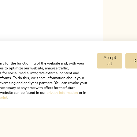
KTIVIEREN
Accept
D
ry for the functioning of the website and, with your
all
s to optimize our website, analyze traffic,
s for social media, integrate external content and
tforms. To do this, we share information about your
dvertising and analytics partners. You can revoke your
necessary at any time with effect for the future.
r website can be found in our
privacy information
or in
print
.