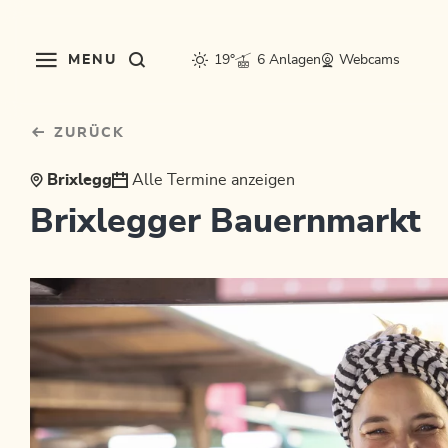
Table Of Content
sr.skip-to.main-content
sr.skip-to.table-of-contents
sr.skip-to.main-navigation
MENU
19°
6 Anlagen
Webcams
ZURÜCK
Brixlegg
Alle Termine anzeigen
Brixlegger Bauernmarkt