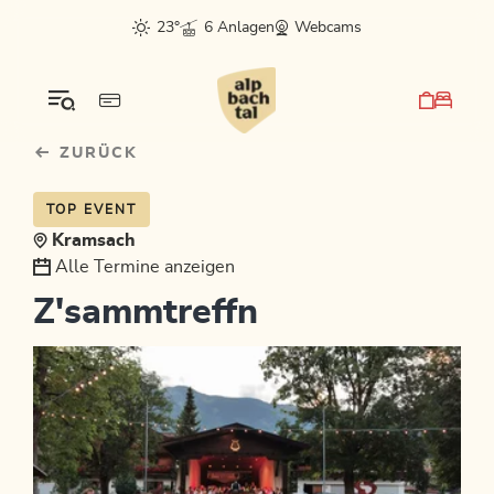
Table Of Content
sr.skip-to.main-content
sr.skip-to.table-of-contents
sr.skip-to.main-navigation
23°
6 Anlagen
Webcams
ZURÜCK
TOP EVENT
Kramsach
Alle Termine anzeigen
Z'sammtreffn