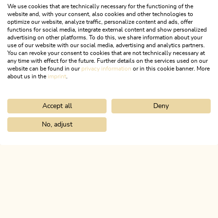
We use cookies that are technically necessary for the functioning of the
website and, with your consent, also cookies and other technologies to
optimize our website, analyze traffic, personalize content and ads, offer
Downloads
functions for social media, integrate external content and show personalized
advertising on other platforms. To do this, we share information about your
use of our website with our social media, advertising and analytics partners.
PLAKAT
You can revoke your consent to cookies that are not technically necessary at
any time with effect for the future. Further details on the services used on our
website can be found in our
privacy information
or in this cookie banner. More
about us in the
imprint
.
Accept all
Deny
No, adjust
ALLE COOKIES AKTIVIEREN