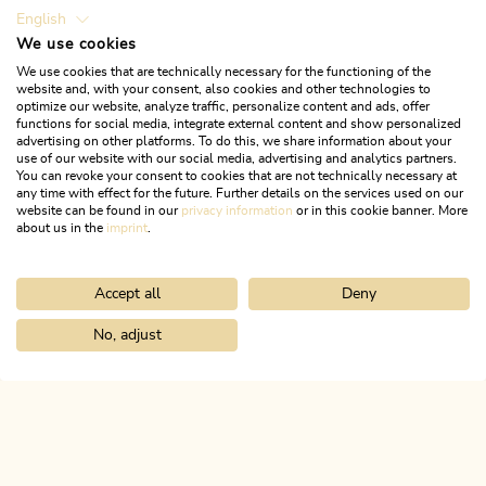
Werbezwecke des Tourismusverbandes, einschließlich der
English
Veröffentlichung auf verschiedenen Medienplattformen,
We use cookies
verwendet werden dürfen.
We use cookies that are technically necessary for the functioning of the
website and, with your consent, also cookies and other technologies to
Diese Einwilligung umfasst auch die Möglichkeit der
optimize our website, analyze traffic, personalize content and ads, offer
functions for social media, integrate external content and show personalized
Weitergabe der Aufnahmen an Dritte, soweit dies für die
advertising on other platforms. To do this, we share information about your
touristische Werbung erforderlich ist. Eine Vergütung für die
use of our website with our social media, advertising and analytics partners.
Verwendung der Aufnahmen wird nicht gewährt. Sollten
You can revoke your consent to cookies that are not technically necessary at
any time with effect for the future. Further details on the services used on our
einzelne Besucher:innen mit der Aufnahme oder Verwendung
website can be found in our
privacy information
or in this cookie banner. More
ihrer Bilder nicht einverstanden sein, so bitten wir um einen
about us in the
imprint
.
entsprechenden Hinweis vor Ort.
Accept all
Deny
No, adjust
Home
Shop
Erlebnisshop
ALPBACHTAL
Das ist Tirol.