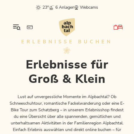
Table Of Content
Erlebnisse für Groß & Klein
Erlebnisse in der App buchen!
Hinweis zur Medienerstellung bei Erlebnissen
sr.skip-to.main-content
sr.skip-to.table-of-contents
sr.skip-to.main-navigation
23°
6 Anlagen
Webcams
ERLEBNISSE BUCHEN
Erlebnisse für
Groß & Klein
Lust auf unvergessliche Momente im Alpbachtal? Ob
Schneeschuhtour, romantische Fackelwanderung oder eine E-
Bike Tour zum Schatzberg – in unserem Erlebnisshop findest
du eine Übersicht über alle spannenden, gemütlichen und
unterhaltsamen Aktivitäten in der Familienregion Alpbachtal.
Einfach Erlebnis auswählen und direkt online buchen – für