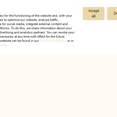
Accept
D
ry for the functioning of the website and, with your
all
s to optimize our website, analyze traffic,
s for social media, integrate external content and
tforms. To do this, we share information about your
dvertising and analytics partners. You can revoke your
necessary at any time with effect for the future.
olung im Landhaus Greil
r website can be found in our
privacy information
or in
print
.
ALPBACHTAL
s ist Tir