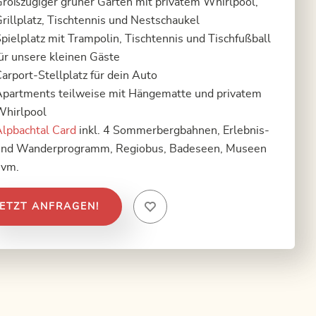
roßzügiger grüner Garten mit privatem Whirlpool,
rillplatz, Tischtennis und Nestschaukel
pielplatz mit Trampolin, Tischtennis und Tischfußball
ür unsere kleinen Gäste
arport-Stellplatz für dein Auto
partments teilweise mit Hängematte und privatem
Whirlpool
lpbachtal Card
inkl. 4 Sommerbergbahnen, Erlebnis-
und Wanderprogramm, Regiobus, Badeseen, Museen
uvm.
JETZT ANFRAGEN!