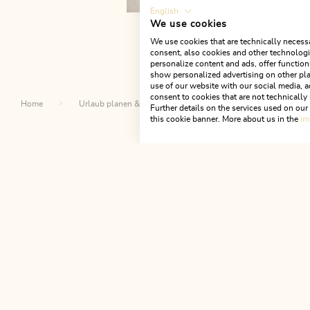
English
We use cookies
We use cookies that are technically necessa
consent, also cookies and other technologie
personalize content and ads, offer function
show personalized advertising on other pla
use of our website with our social media, a
consent to cookies that are not technically 
Home
Urlaub planen & buchen
Top Angebote
Erh
Further details on the services used on ou
this cookie banner. More about us in the
im
Da