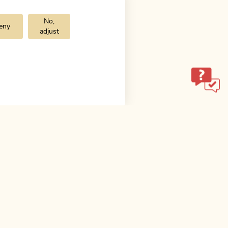
No,
eny
adjust
ol.