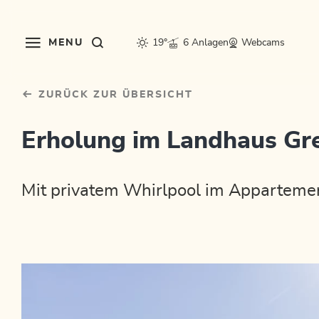
Table Of Content
sr.skip-to.main-content
sr.skip-to.table-of-contents
sr.skip-to.main-navigation
MENU
19°
6 Anlagen
Webcams
ZURÜCK ZUR ÜBERSICHT
Erholung im Landhaus Gre
Mit privatem Whirlpool im Appartemen