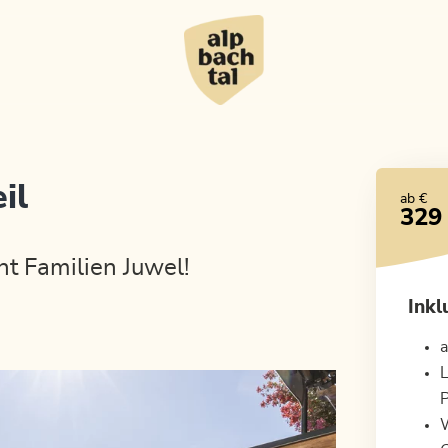
il
ab €
329
t Familien Juwel!
Inkl
a
L