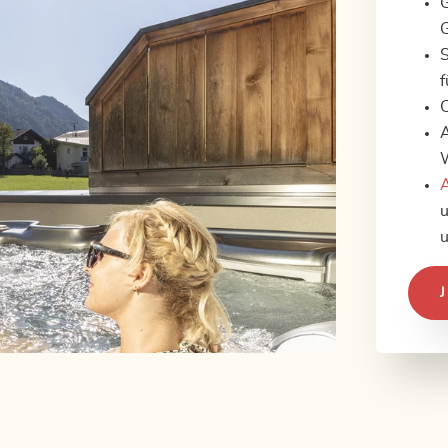
G
G
S
f
C
A
A