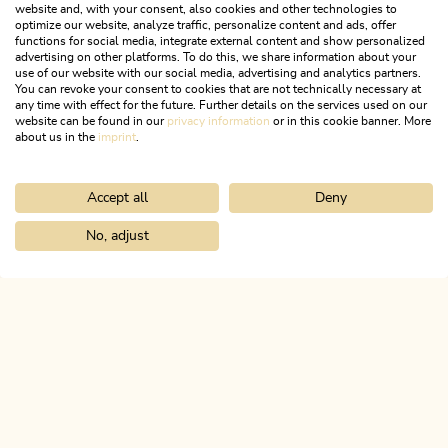
website and, with your consent, also cookies and other technologies to
Gasthof mit Bauernhof inkl. Wanderkarte für
optimize our website, analyze traffic, personalize content and ads, offer
functions for social media, integrate external content and show personalized
Mehrtagestour.
advertising on other platforms. To do this, we share information about your
use of our website with our social media, advertising and analytics partners.
You can revoke your consent to cookies that are not technically necessary at
ZUM ANGEBOT
any time with effect for the future. Further details on the services used on our
website can be found in our
privacy information
or in this cookie banner. More
about us in the
imprint
.
2
/2
sr.pagination-navigation.previous
sr.pagination-navigation.next
Accept all
Deny
No, adjust
Home
Urlaub planen & buchen
Top Angebote
ALPBACHTAL
Das ist Tirol.
NEWSLETTER