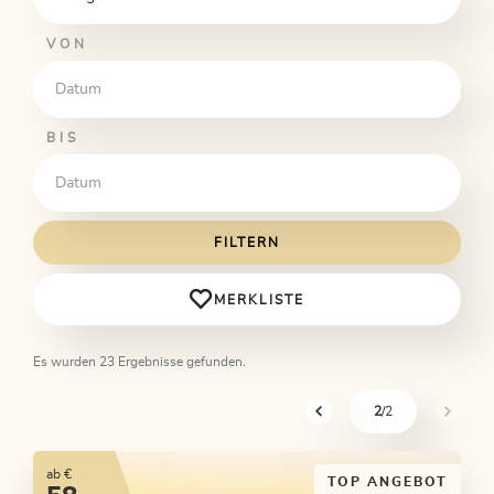
VON
BIS
FILTERN
MERKLISTE
Es wurden 23 Ergebnisse gefunden.
2
/2
sr.pagination-navigation.pre
sr.pagi
ab €
TOP ANGEBOT