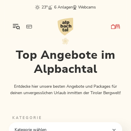
Table Of Content
Top Angebote im Alpbachtal
sr.skip-to.main-content
sr.skip-to.table-of-contents
sr.skip-to.main-navigation
23°
6 Anlagen
Webcams
Top Angebote im
Alpbachtal
Entdecke hier unsere besten Angebote und Packages für
deinen unvergesslichen Urlaub inmitten der Tiroler Bergwelt!
KATEGORIE