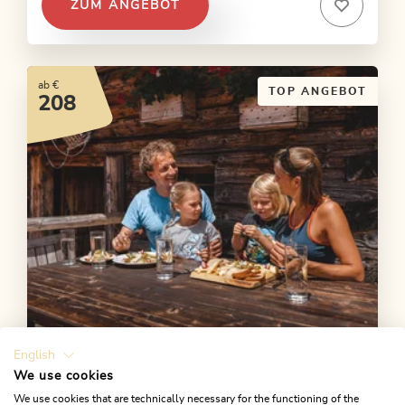
ZUM ANGEBOT
ab €
TOP ANGEBOT
208
3-Tages-Familientour (2026
English
ausgebucht!)
We use cookies
We use cookies that are technically necessary for the functioning of the
2 Übernachtungen mit Halbpension auf Hütte und