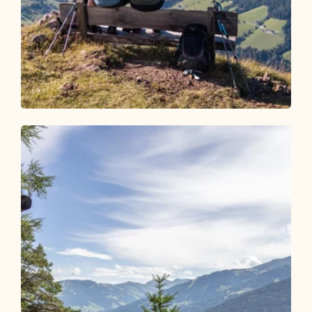
Wander- und Bergtour
Mittel
3-Gipfel-Tour Alpbach
Länge
6.27 km
Dauer
2:45 h
Höhenmeter
540 hm
540 hm