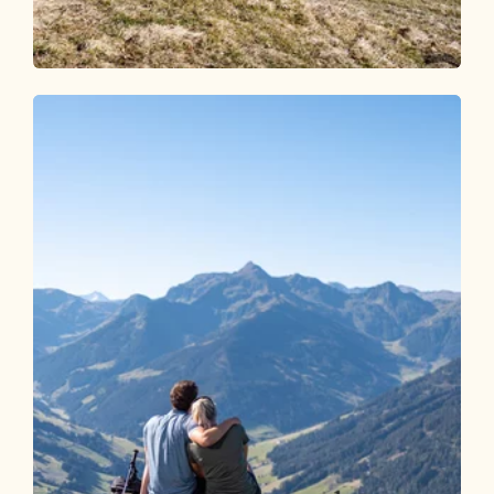
Wander- und Bergtour
Mittel
Postalm ab Münster
Länge
11.81 km
Dauer
4:00 h
Höhenmeter
610 hm
610 hm