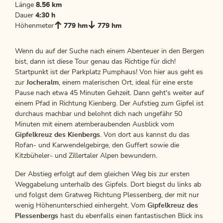
Länge
8.56 km
Dauer
4:30 h
Höhenmeter
779 hm
779 hm
Wenn du auf der Suche nach einem Abenteuer in den Bergen
bist, dann ist diese Tour genau das Richtige für dich!
Startpunkt ist der Parkplatz Pumphaus! Von hier aus geht es
zur
Jocheralm
, einem malerischen Ort, ideal für eine erste
Pause nach etwa 45 Minuten Gehzeit. Dann geht's weiter auf
einem Pfad in Richtung Kienberg. Der Aufstieg zum Gipfel ist
durchaus machbar und belohnt dich nach ungefähr 50
Minuten mit einem atemberaubenden Ausblick vom
Gipfelkreuz des Kienbergs
. Von dort aus kannst du das
Rofan- und Karwendelgebirge, den Guffert sowie die
Kitzbüheler- und Zillertaler Alpen bewundern.
Der Abstieg erfolgt auf dem gleichen Weg bis zur ersten
Weggabelung unterhalb des Gipfels. Dort biegst du links ab
und folgst dem Gratweg Richtung Plessenberg, der mit nur
wenig Höhenunterschied einhergeht. Vom
Gipfelkreuz des
Plessenbergs
hast du ebenfalls einen fantastischen Blick ins