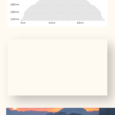
1500 hm
1300 hm
1100 hm
0 km
3.4 km
4.8 km
01
11