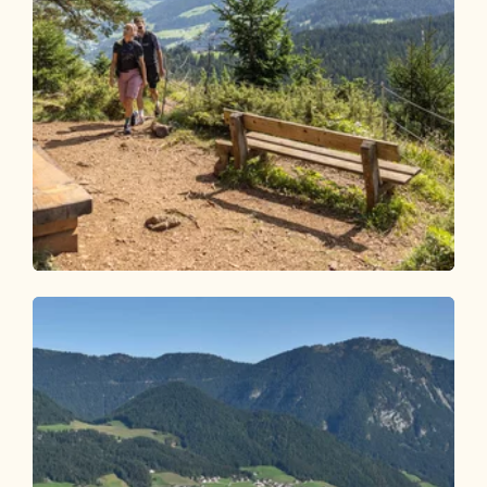
Wander- und Bergtour
Mittel
Reither Kogel Gipfelerlebnis
Länge
4.88 km
Dauer
1:45 h
Höhenmeter
290 hm
290 hm