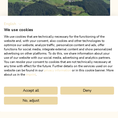
English
We use cookies
We use cookies that are technically necessary for the functioning of the
website and, with your consent, also cookies and other technologies to
optimize our website, analyze traffic, personalize content and ads, offer
functions for social media, integrate external content and show personalized
advertising on other platforms. To do this, we share information about your
use of our website with our social media, advertising and analytics partners.
You can revoke your consent to cookies that are not technically necessary at
any time with effect for the future. Further details on the services used on our
website can be found in our
privacy information
or in this cookie banner. More
about us in the
imprint
.
Accept all
Deny
Wander- und Bergtour
Mittel
Brandenberg Dorfwanderung
No, adjust
Home
Urlaub planen & buchen
Tourenplaner
3-Gipfel-Tour K
Rodelhütte
Länge
8.08 km
Dauer
2:30 h
Höhenmeter
312 hm
312 hm
ALPBACHTAL