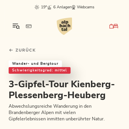
Table Of Content
3-Gipfel-Tour Kienberg-Plessenberg-Heuberg
Weitere Tourentipps
sr.skip-to.main-content
sr.skip-to.table-of-contents
sr.skip-to.main-navigation
19°
6 Anlagen
Webcams
ZURÜCK
Wander- und Bergtour
Schwierigkeitsgrad: mittel
3-Gipfel-Tour Kienberg-
Plessenberg-Heuberg
Abwechslungsreiche Wanderung in den
Brandenberger Alpen mit vielen
Gipfelerlebnissen inmitten unberührter Natur.