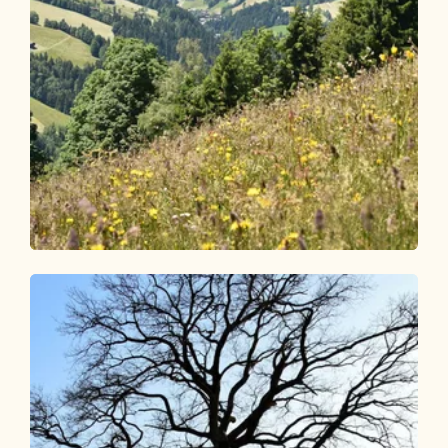
Wander- und Bergtour
Leicht
Bischoferalm Rundwanderung
Länge
6.82 km
Dauer
2:30 h
Höhenmeter
367 hm
367 hm