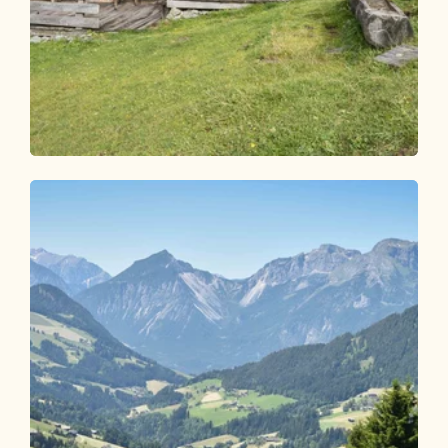
Wander- und Bergtour
Leicht
Faulbaumgartenalm
Länge
7.47 km
Dauer
2:30 h
Höhenmeter
374 hm
374 hm