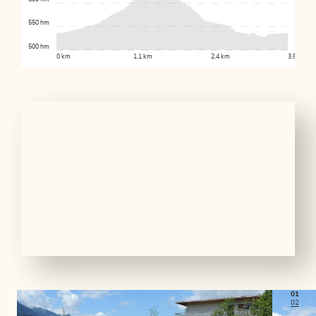
550 hm
500 hm
0 km
1.1 km
2.4 km
3.5 km
01
02