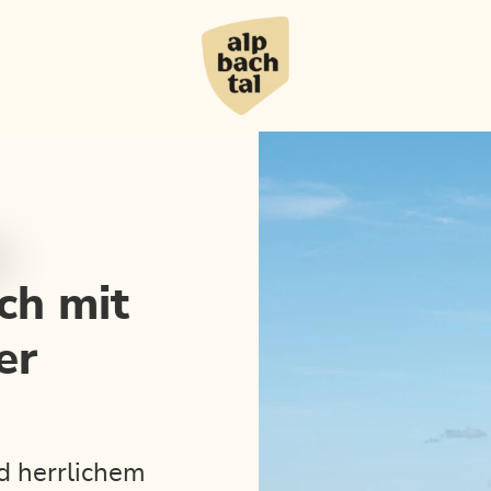
ch mit
er
nd herrlichem