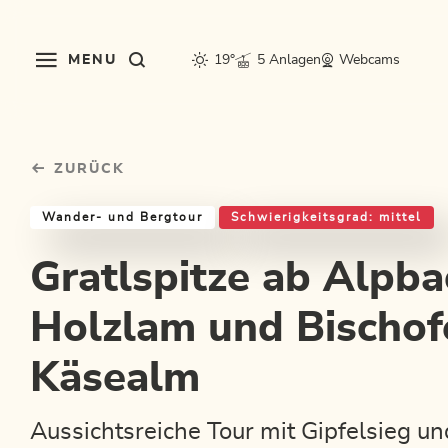
Table Of Content
Gratlspitze ab Alpbach mit Holzlam und Bischofer Käsealm
Einkehrmöglichkeiten & Tipps
Weitere Tourentipps
sr.skip-to.main-content
sr.skip-to.table-of-contents
sr.skip-to.main-navigation
MENU
19°
5 Anlagen
Webcams
ZURÜCK
Wander- und Bergtour
Schwierigkeitsgrad: mittel
Gratlspitze ab Alpba
Holzlam und Bischof
Käsealm
Aussichtsreiche Tour mit Gipfelsieg u