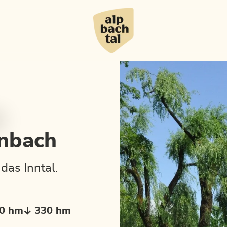
enbach
as Inntal.
0 hm
330 hm