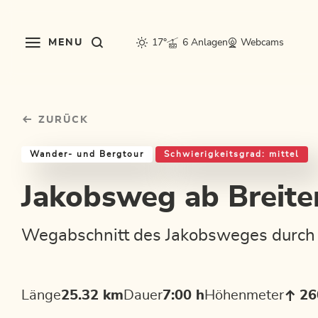
Table Of Content
Jakobsweg ab Breitenbach
Einkehrmöglichkeiten & Tipps
Weitere Tourentipps
sr.skip-to.main-content
sr.skip-to.table-of-contents
sr.skip-to.main-navigation
MENU
17°
6 Anlagen
Webcams
ZURÜCK
Wander- und Bergtour
Schwierigkeitsgrad: mittel
Jakobsweg ab Breit
Wegabschnitt des Jakobsweges durch d
Länge
25.32 km
Dauer
7:00 h
Höhenmeter
26