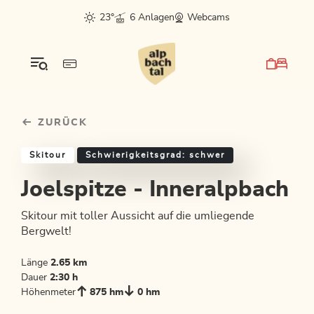
Table Of Content
Joelspitze - Inneralpbach
Weitere Tourentipps
sr.skip-to.main-content
sr.skip-to.table-of-contents
sr.skip-to.main-navigation
23°
6 Anlagen
Webcams
ZURÜCK
Skitour
Schwierigkeitsgrad: schwer
Joelspitze - Inneralpbach
Skitour mit toller Aussicht auf die umliegende
Bergwelt!
Länge
2.65 km
Dauer
2:30 h
Höhenmeter
875 hm
0 hm