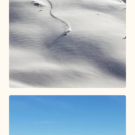
Skitour
Schwer
Skitour zum Top of Alpbachtal
Länge
5.86 km
Dauer
3:00 h
Höhenmeter
1015 hm
0 hm