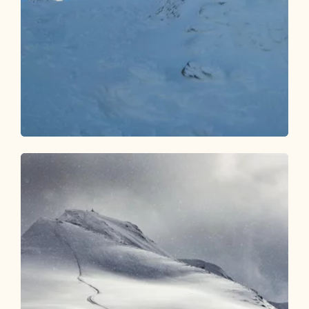
Skitour
Schwer
Luegergraben - Galtenbergsattel
Länge
3.89 km
Dauer
3:00 h
Höhenmeter
966 hm
0 hm