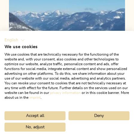
English
We use cookies
We use cookies that are technically necessary for the functioning of the
website and, with your consent, also cookies and other technologies to
optimize our website, analyze traffic, personalize content and ads, offer
functions for social media, integrate external content and show personalized
advertising on other platforms. To do this, we share information about your
use of our website with our social media, advertising and analytics partners.
You can revoke your consent to cookies that are not technically necessary at
any time with effect for the future. Further details on the services used on our
website can be found in our
privacy information
or in this cookie banner. More
about us in the
imprint
.
Accept all
Deny
Skitour
Schwer
Sonnwendjoch - Kramsach
No, adjust
Home
Urlaub planen & buchen
Tourenplaner
Joelspitze - Inne