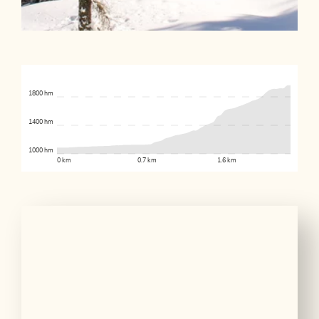
1800 hm
1400 hm
1000 hm
0 km
0.7 km
1.6 km