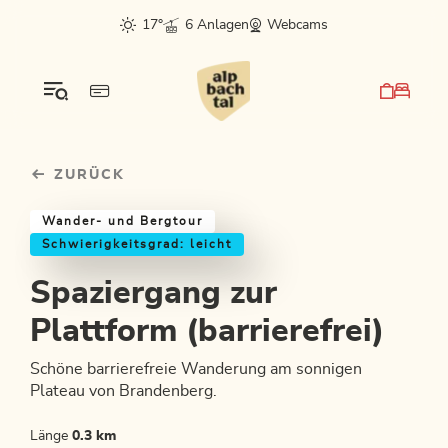
Table Of Content
Spaziergang zur Plattform (barrierefrei)
Einkehrmöglichkeiten & Tipps
Weitere Tourentipps
sr.skip-to.main-content
sr.skip-to.table-of-contents
sr.skip-to.main-navigation
17°
6 Anlagen
Webcams
ZURÜCK
Wander- und Bergtour
Schwierigkeitsgrad: leicht
Spaziergang zur
Plattform (barrierefrei)
Schöne barrierefreie Wanderung am sonnigen
Plateau von Brandenberg.
Länge
0.3 km