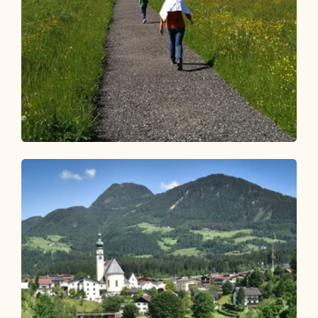
Wander- und Bergtour
Leicht
Brandenberg Dorfrunde zur Plattform
Länge
1.14 km
Dauer
0:30 h
Höhenmeter
5 hm
5 hm