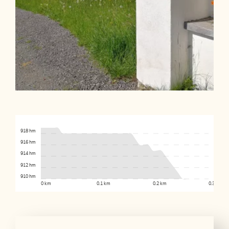
918 hm
916 hm
914 hm
912 hm
910 hm
0 km
0.1 km
0.2 km
0.3 km