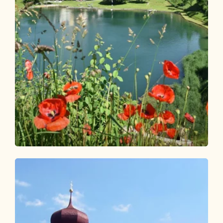
Wander- und Bergtour
Leicht
Wasserwanderweg Alpbachtal
Länge
8.64 km
Dauer
2:45 h
Höhenmeter
222 hm
222 hm