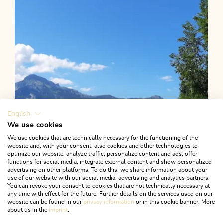
Länge
3.83 km
Dauer
1:00 h
Höhenmeter
37 hm
37 hm
English
We use cookies
We use cookies that are technically necessary for the functioning of the
website and, with your consent, also cookies and other technologies to
optimize our website, analyze traffic, personalize content and ads, offer
functions for social media, integrate external content and show personalized
advertising on other platforms. To do this, we share information about your
use of our website with our social media, advertising and analytics partners.
You can revoke your consent to cookies that are not technically necessary at
any time with effect for the future. Further details on the services used on our
website can be found in our
privacy information
or in this cookie banner. More
about us in the
imprint
.