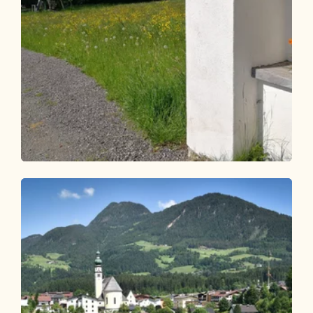
Wander- und Bergtour
Leicht
Spaziergang zur Plattform (barrierefrei)
Länge
0.3 km
Dauer
0:15 h
Höhenmeter
5 hm
5 hm