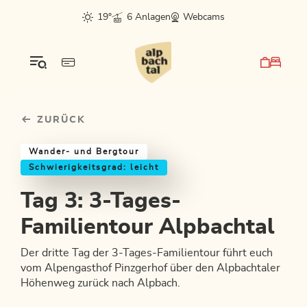
Table Of Content
Tag 3: 3-Tages-Familientour Alpbachtal
Einkehrmöglichkeiten & Tipps
Weitere Tourentipps
sr.skip-to.main-content
sr.skip-to.table-of-contents
sr.skip-to.main-navigation
19°
6 Anlagen
Webcams
ZURÜCK
Wander- und Bergtour
Schwierigkeitsgrad: leicht
Tag 3: 3-Tages-
Familientour Alpbachtal
Der dritte Tag der 3-Tages-Familientour führt euch
vom Alpengasthof Pinzgerhof über den Alpbachtaler
Höhenweg zurück nach Alpbach.