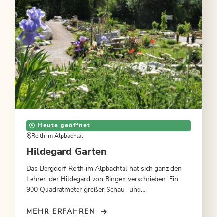
Heute geöffnet
Reith im Alpbachtal
Hildegard Garten
Das Bergdorf Reith im Alpbachtal hat sich ganz den
Lehren der Hildegard von Bingen verschrieben. Ein
900 Quadratmeter großer Schau- und
Erholungskräutergarten bietet nach ihren Lehren
Wissen und Erholung.
MEHR ERFAHREN