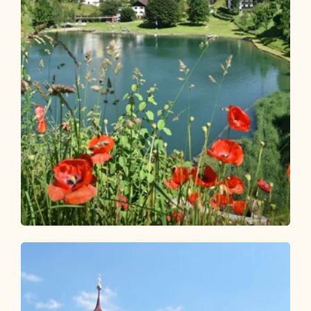
Wander- und Bergtour
Leicht
Wasserwanderweg Alpbachtal
Länge
8.64 km
Dauer
2:45 h
Höhenmeter
222 hm
222 hm