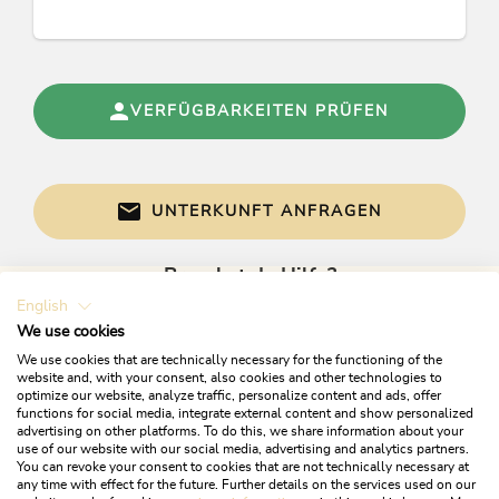
Nichtraucher, Singles, Geschäftsreisende,
Familien, Einzelreisende, Senioren
Tagung / Kongress
VERFÜGBARKEITEN PRÜFEN
Großbildschirm, Tagungs-/Seminarräume für
max. Pers.: 30, WiFi, Flip-Chart, Flat-Screen,
Tagungs-/Seminarräume Anzahl: 1, Beamer,
Leinwand
UNTERKUNFT ANFRAGEN
Lage
Brauchst du Hilfe?
English
Gerne sind wir bei Fragen für dich da!
Ruhige Lage, Wiesenlage, Direkt an d. Ski-/
Wander-/ Bushaltestelle, Romantisches Umfeld,
We use cookies
Grünzone, Zentrale Lage, Waldnähe, Wanderweg
We use cookies that are technically necessary for the functioning of the
- Entfernung (m): 50
website and, with your consent, also cookies and other technologies to
optimize our website, analyze traffic, personalize content and ads, offer
functions for social media, integrate external content and show personalized
advertising on other platforms. To do this, we share information about your
Sport / Freizeit
use of our website with our social media, advertising and analytics partners.
You can revoke your consent to cookies that are not technically necessary at
Liegewiese, Rodeln, Tennishalle, Berg- /
any time with effect for the future. Further details on the services used on our