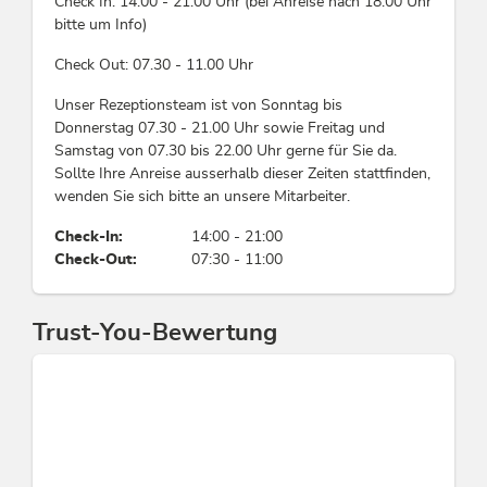
Check In: 14.00 - 21.00 Uhr (bei Anreise nach 18.00 Uhr
Brandschutzeinrichtungen, Gartenmöbel,
bitte um Info)
Zimmerservice, Bibliothek / Bücherei, Terrassen- /
Gartenrestaurant, PKW-Parkplatz, WiFi,
Check Out: 07.30 - 11.00 Uhr
Empfangshalle, Zentrale Reception,
Unser Rezeptionsteam ist von Sonntag bis
Gästekühlschrank, Vinothek, Schuhtrockner,
Donnerstag 07.30 - 21.00 Uhr sowie Freitag und
Wäscheservice, Eigener Garten, Frühstücksraum,
Samstag von 07.30 bis 22.00 Uhr gerne für Sie da.
Frühstücksservice, Sonnenterrasse, E-Bike
Sollte Ihre Anreise ausserhalb dieser Zeiten stattfinden,
Akkustation, Familienangebot, Lift / Aufzug,
wenden Sie sich bitte an unsere Mitarbeiter.
Heizung, Kräutergarten, Gepäckraum, Garage, E-
Ladestation für Autos, Fahrradabstellplatz,
Check-In:
14:00 - 21:00
Unterstellplatz für Auto, Leseraum, Satelliten-
Check-Out:
07:30 - 11:00
TV, Kurzaufenthalt willkommen, Bürodienste,
Weckservice, Tiefgarage, Liegestühle,
Internetbenutzung gebührenfrei, Terrasse,
Trust-You-Bewertung
Bügelservice, Unterstellplatz für Motorrad,
Schneeketten im Winter erforderl., Zimmer/App.
mit Aussicht, Begrüßungsdrink,
Familienfreundlich
Eignung