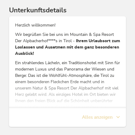
Unterkunftsdetails
Herzlich willkommen!
Wir begrüßen Sie bei uns im Mountain & Spa Resort
Der Alpbacherhof****s in Tirol -
Ihrem Urlaubsort zum
Loslassen und Ausatmen mit dem ganz besonderen
Ausblick!
Ein strahlendes Lächeln, ein Traditionshotel mit Sinn für
modernen Luxus und das Panorama der Wiesen und
Berge: Das ist die Wohlfühl-Atmosphäre, die Tirol zu
einem besonderen Fleckchen Erde macht und in
unserem Natur & Spa Resort Der Alpbacherhof mit viel
Herz gelebt wird. Als einziges Hotel im Ort bieten wir
Ihnen den freien Blick auf die Schönheit unberührter
Natur. In dieser einmaligen Kulisse gestalten wir
unseren Gästen stets einen unvergleichlich schönen
Alles anzeigen
Aufenthalt mit unvergesslichen Augenblicken und
Ausblicken.