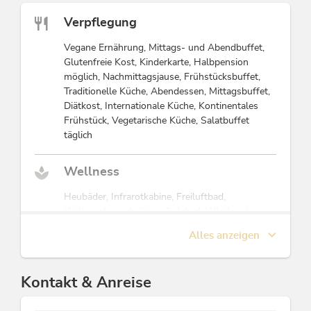
leichtfällt und
Verpflegung
Ruhe einkehren
darf.
Vegane Ernährung, Mittags- und Abendbuffet,
Glutenfreie Kost, Kinderkarte, Halbpension
Als
möglich, Nachmittagsjause, Frühstücksbuffet,
Gastgeberfamilie
Traditionelle Küche, Abendessen, Mittagsbuffet,
führen wir unser
Diätkost, Internationale Küche, Kontinentales
Haus mit
Frühstück, Vegetarische Küche, Salatbuffet
Bodenständigkeit,
täglich
Leidenschaft und
tiefer
Verbundenheit zur
Wellness
Region.
Eingebettet im
Heubäder, Infrarotkabine, Freiluftbad,
Herzen des
Wellnessbereich, Yoga, Solebad, Whirlpool,
schönsten Dorfs
Ruhe- / Relaxingraum, Spezielle Massagen,
Alles anzeigen
Österreichs, mit
Steinölbad, Körperbehandlung, Kneippanlage,
herrlichem,
Dampfbad, Solarium, Gymnastik / -raum, Sauna,
unverbautem
Spezialbäder, Massage, Schwitzstube, Biosauna,
Kontakt & Anreise
Panoramablick
Kosmetiksalon, Dampf-Aroma-Sauna,
auf die Alpbacher
Hallenbad, Schönheitsbehandlung