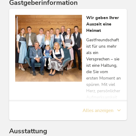
Wir freuen uns auf Sie!
Gastgeberinformation
Ihre Familie Margreiter und das Team des
Alpbacherhofs
Wir geben Ihrer
Auszeit eine
"Wir setzen uns gemeinsam mit unserem Team für Ihr
Heimat
Wohlbefinden ein und freuen uns darauf, Ihren Urlaub
zu etwas Besonderem zu machen"
Gastfreundschaft
ist für uns mehr
Diese Unterkunft ist Mitglied von
als ein
Alpbachtal Card inklusive
Versprechen – sie
ist eine Haltung,
Österreichisches Umweltzeichen
die Sie vom
ersten Moment an
spüren. Mit viel
Herz, persönlicher
Aufmerksamkeit
und Liebe zum
Detail schaffen
Alles anzeigen
wir im
Alpbacherhof
einen Ort, an dem
Ausstattung
Ankommen