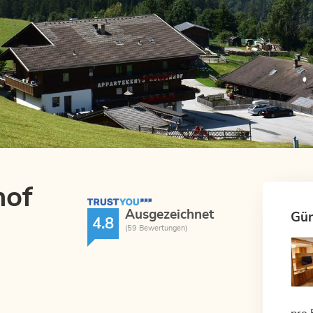
hof
TrustYou Rating
Ausgezeichnet
Gün
4.8
(59 Bewertungen)