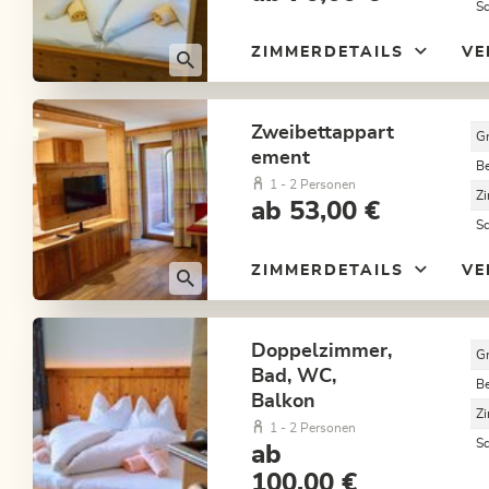
S
ZIMMERDETAILS
VE
Zweibettappart
G
ement
B
1 - 2 Personen
Z
ab 53,00 €
S
ZIMMERDETAILS
VE
Doppelzimmer,
G
Bad, WC,
B
Balkon
Z
1 - 2 Personen
S
ab
100,00 €