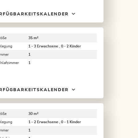
RFÜGBARKEITSKALENDER
röße
35 m²
elegung
1 - 3 Erwachsene , 0 - 2 Kinder
immer
1
chlafzimmer
1
RFÜGBARKEITSKALENDER
röße
30 m²
elegung
1 - 2 Erwachsene , 0 - 1 Kinder
immer
1