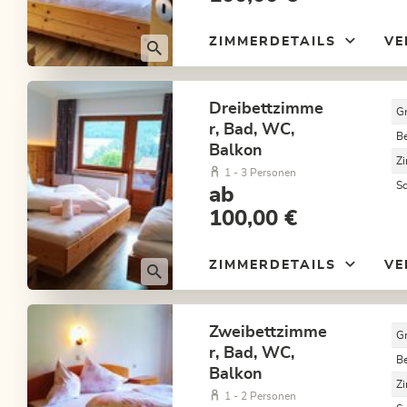
ZIMMERDETAILS
VE
Dreibettzimme
G
r, Bad, WC,
B
Balkon
Z
1 - 3 Personen
S
ab
100,00 €
ZIMMERDETAILS
VE
Zweibettzimme
G
r, Bad, WC,
B
Balkon
Z
1 - 2 Personen