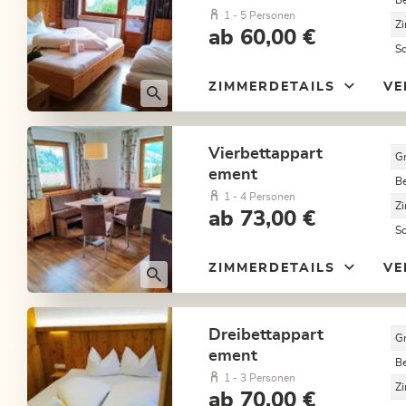
B
1 - 5 Personen
Z
ab 60,00 €
S
ZIMMERDETAILS
VE
Vierbettappart
G
ement
B
1 - 4 Personen
Z
ab 73,00 €
S
ZIMMERDETAILS
VE
Dreibettappart
G
ement
B
1 - 3 Personen
Z
ab 70,00 €