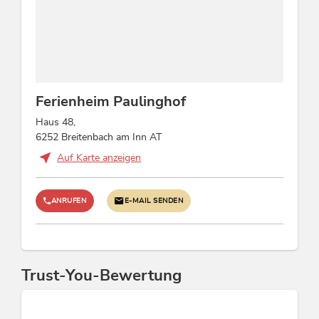
Sandkasten, Gitterbett / Babybett,
Kinderhochstuhl, Kinderspielplatz
Zahlungsarten
Vorauszahlung, Überweisung, Barzahlung
Ferienheim Paulinghof
Haus 48,
Eignung
6252 Breitenbach am Inn AT
Familien, Jugendliche, Kinder, Gruppen
Auf Karte anzeigen
Einrichtungen Bauernhof
ANRUFEN
E-MAIL SENDEN
Hasen, Andere Tiere
Sport / Freizeit
Trust-You-Bewertung
Volleyball, Tischtennis, Fußballplatz, Liegen
kostenlos, Garten / Wiese, Tischfußball