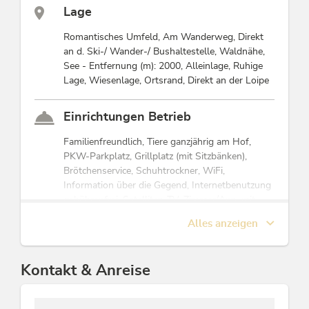
Unsere gemütlichen, freundlichen Zimmer mit Dusche /
Lage
WC bieten Platz für 2 bis 7 Personen.
Romantisches Umfeld, Am Wanderweg, Direkt
18 Zimmer mit 2 bis 7 Betten
an d. Ski-/ Wander-/ Bushaltestelle, Waldnähe,
Lehrerzimmer
See - Entfernung (m): 2000, Alleinlage, Ruhige
25 bis 70 Personen
Lage, Wiesenlage, Ortsrand, Direkt an der Loipe
Diese Unterkunft ist Mitglied von
Alpbachtal Card inklusive
Einrichtungen Betrieb
Familienfreundlich, Tiere ganzjährig am Hof,
PKW-Parkplatz, Grillplatz (mit Sitzbänken),
Brötchenservice, Schuhtrockner, WiFi,
Information über die Gegend, Internetbenutzung
gebührenfrei, Satelliten-TV, Zimmer/App. mit
Aussicht, Skiabstellraum, Haustiere nicht erlaubt,
Alles anzeigen
Trockner-Benutzung, Einstellplatz für Fahrräder,
Familienangebot, Waschmaschinenbenutzung
mögl.
Kontakt & Anreise
Kinder