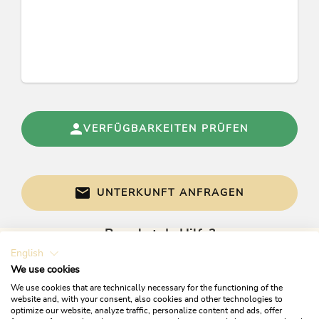
Betten & Zimmer
Ferienwohnung / en: 1
Fremdsprachen
Deutsch, Englisch
VERFÜGBARKEITEN PRÜFEN
Gruppen
Gruppen möglich bis Pers.: 8
UNTERKUNFT ANFRAGEN
Betriebsart
Ländliche Pension
Brauchst du Hilfe?
English
Gerne sind wir bei Fragen für dich da!
Links
We use cookies
We use cookies that are technically necessary for the functioning of the
Homepage
website and, with your consent, also cookies and other technologies to
optimize our website, analyze traffic, personalize content and ads, offer