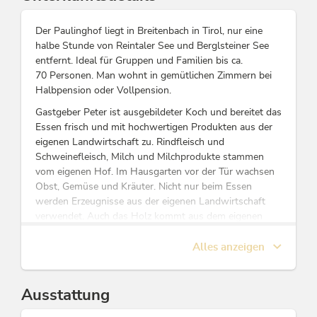
Der Paulinghof liegt in Breitenbach in Tirol, nur eine
halbe Stunde von Reintaler See und Berglsteiner See
entfernt. Ideal für Gruppen und Familien bis ca.
70 Personen. Man wohnt in gemütlichen Zimmern bei
Halbpension oder Vollpension.
Gastgeber Peter ist ausgebildeter Koch und bereitet das
Essen frisch und mit hochwertigen Produkten aus der
eigenen Landwirtschaft zu. Rindfleisch und
Schweinefleisch, Milch und Milchprodukte stammen
vom eigenen Hof. Im Hausgarten vor der Tür wachsen
Obst, Gemüse und Kräuter. Nicht nur beim Essen
werden Erzeugnisse aus der eigenen Landwirtschaft
verwendet. Auch das Holz kommt aus dem eigenen
Wald, und die Hackschnitzel heizen das Warmwasser.
Alles anzeigen
Gruppen können sich am Paulinghof ungestört
aufhalten. Hier deckt man seine Tische selbst und trägt
zusammen das Essen auf, ganz so, wie in einer großen
Ausstattung
Familie.