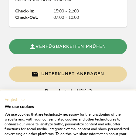
Check in von 14:00-18:00 Uhr
Check-In:
15:00 - 21:00
Verleih
Check-Out:
07:00 - 10:00
Schlitten-Verleih, Rodelverleih
Betriebsart
VERFÜGBARKEITEN PRÜFEN
Almenlandwirte
Einrichtungen Bauernhof
UNTERKUNFT ANFRAGEN
Pferde, Rinder
Brauchst du Hilfe?
Kinder
English
Gerne sind wir bei Fragen für dich da!
We use cookies
Sandkasten, Streichelzoo, Kinderfreundlich,
Flaschenwärmer, Kinderhochstuhl, Baby-
We use cookies that are technically necessary for the functioning of the
website and, with your consent, also cookies and other technologies to
Wickelauflage
optimize our website, analyze traffic, personalize content and ads, offer
functions for social media, integrate external content and show personalized
advertising on other platforms. To do this, we share information about your