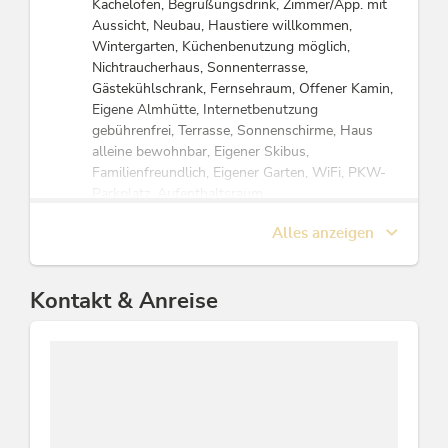
Kachelofen, Begrüßungsdrink, Zimmer/App. mit
Aussicht, Neubau, Haustiere willkommen,
Wintergarten, Küchenbenutzung möglich,
Nichtraucherhaus, Sonnenterrasse,
Gästekühlschrank, Fernsehraum, Offener Kamin,
Eigene Almhütte, Internetbenutzung
gebührenfrei, Terrasse, Sonnenschirme, Haus
alleine bewohnbar, Eigener Skibus,
Familienfreundlich, Eigener Garten, WiFi, PKW-
Parkplatz, Aufenthaltsraum
Alles anzeigen
Zahlungsarten
Euro akzeptiert, Barzahlung, Überweisung,
Kontakt & Anreise
Vorauszahlung
Eignung
Geschäftsreisende, Jugendliche, Nichtraucher,
Einzelreisende, Familien, Kinder, Senioren