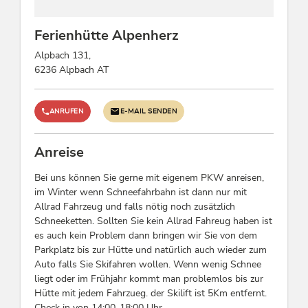
Betten & Zimmer
Ferienhütte Alpenherz
Doppelzimmer: 3
Alpbach 131,
6236 Alpbach AT
Gruppen
Gruppen möglich bis Pers.: 6
ANRUFEN
E-MAIL SENDEN
Lage
Anreise
Nähe Bergbahn, Berglage, Ruhige Lage,
Wanderwege Entfernung (km), Direkt am
Bei uns können Sie gerne mit eigenem PKW anreisen,
Radweg, Alleinlage, Am Wanderweg,
im Winter wenn Schneefahrbahn ist dann nur mit
Romantisches Umfeld, Wiesenlage, Waldnähe,
Allrad Fahrzeug und falls nötig noch zusätzlich
Wanderweg - Entfernung (m): 10
Schneeketten. Sollten Sie kein Allrad Fahreug haben ist
es auch kein Problem dann bringen wir Sie von dem
Parkplatz bis zur Hütte und natürlich auch wieder zum
Sport / Freizeit
Auto falls Sie Skifahren wollen. Wenn wenig Schnee
Nordic walking, Garten / Wiese, Jagdmöglichkeit,
liegt oder im Frühjahr kommt man problemlos bis zur
Aktivitäten am Berg, Liegewiese, Nautische
Hütte mit jedem Fahrzueg. der Skilift ist 5Km entfernt.
Sportaktivitäten