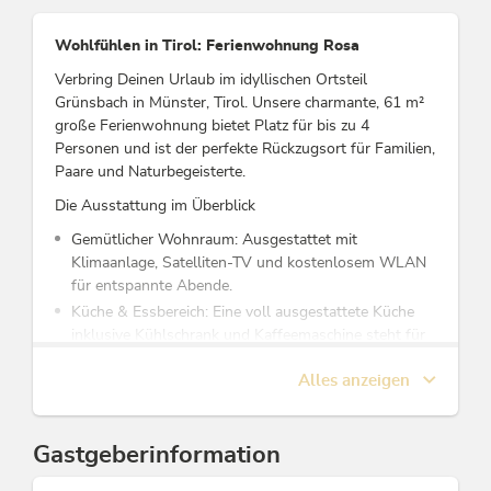
Wohlfühlen in Tirol: Ferienwohnung Rosa
Verbring Deinen Urlaub im idyllischen Ortsteil
Grünsbach in Münster, Tirol. Unsere charmante, 61 m²
große Ferienwohnung bietet Platz für bis zu 4
Personen und ist der perfekte Rückzugsort für Familien,
Paare und Naturbegeisterte.
Die Ausstattung im Überblick
Gemütlicher Wohnraum: Ausgestattet mit
Klimaanlage, Satelliten-TV und kostenlosem WLAN
für entspannte Abende.
Küche & Essbereich: Eine voll ausgestattete Küche
inklusive Kühlschrank und Kaffeemaschine steht für
kulinarische Kreationen bereit.
Alles anzeigen
Wo du schlafen wirst: Die Wohnung verfügt über
zwei separate Schlafzimmer (ein gemütliches
Doppelbett sowie ein stabiles Etagenbett) – ideal für
Gastgeberinformation
eine erholsame Nachtruhe.
Balkon & Terrasse: Genieße Deinen morgendlichen