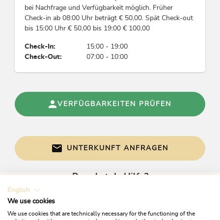
bei Nachfrage und Verfügbarkeit möglich. Früher
Energieeinsparung
Check-in ab 08:00 Uhr beträgt € 50,00. Spät Check-out
bis 15:00 Uhr € 50,00 bis 19:00 € 100,00
Alle Fenster sind doppelt verglast, Mindestens
80 % der Beleuchtung wird durch
Check-In:
15:00 - 19:00
energieeffiziente LED-Lampen erzeugt
Check-Out:
07:00 - 10:00
Wassereinsparung
Gäste können Handtücher mehrmals verwenden
VERFÜGBARKEITEN PRÜFEN
Mobilität
Möglichkeit der Anreise mit öffentlichen
Verkehrsmitteln
UNTERKUNFT ANFRAGEN
Abfallvermeidung & Mülltrennung
Brauchst du Hilfe?
English
Gerne sind wir bei Fragen für dich da!
Mülltrennung / Recyclingtonnen
We use cookies
We use cookies that are technically necessary for the functioning of the
Links