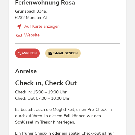
Überweisung, Paypal, Barzahlung,
Ferienwohnung Rosa
Vorauszahlung
Grünsbach 334a,
6232 Münster AT
Sport / Freizeit
Auf Karte anzeigen
Wanderungen/geführte Wanderungen,
Website
Schneeschuhwanderung, Fackelwanderung
ANRUFEN
E-MAIL SENDEN
Eignung
Singles, Einzelreisende, Geschäftsreisende,
Anreise
Kinder, Nichtraucher, Familien
Check in, Check Out
Lage
Check in: 15:00 – 19:00 Uhr
Check Out 07:00 – 10:00 Uhr
Waldnähe, Ruhige Lage, Zentrale Lage
Es besteht auch die Möglichkeit, einen Pre-Check-in
Verpflegung
durchzuführen. In diesem Fall können wir den
Schlüssel im Tresor hinterlegen.
keine Verpflegung
Ein früher Check-in oder ein später Check-out ist nur