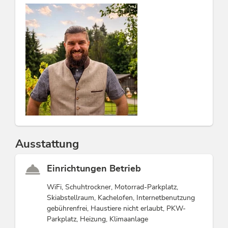
Kaffee mit einem atemberaubenden Bergblick auf die
Tiroler Alpen.
Perfekte Lage für Entdecker
Münster liegt angenehm ruhig und zentral zugleich. In
wenigen Autominuten erreichst Du das Alpbachtal,
Zillertal oder Achental. Ob eine malerische Wanderung
zur Bayreuther Hütte, Skifahren im Winter oder ein
entspannter Badetag am nahegelegenen Reintalersee –
hier beginnt Dein Abenteuer direkt vor der Haustür.
Auch die historischen Kulturstädte Rattenberg,
Innsbruck und Kufstein laden zu spannenden
Tagesausflügen ein.
Ausstattung
Besondere Extras für Deinen Komfort
Alpbachtal Card inklusive: Zahlreiche kostenlose
Einrichtungen Betrieb
Leistungen und regionale Ermäßigungen im Sommer
wie im Winter gibt es geschenkt direkt bei Deiner
WiFi, Schuhtrockner, Motorrad-Parkplatz,
Anreise.
Skiabstellraum, Kachelofen, Internetbenutzung
gebührenfrei, Haustiere nicht erlaubt, PKW-
Kontaktloser Check-in: Dank unseres unkomplizierten
Parkplatz, Heizung, Klimaanlage
Pre-Check-ins und des Schlüsseltresors reist Du