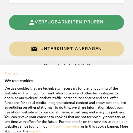
Alpbachtal Card inklusive
Gratis Wlan
Gratis Parkplatz vor dem Haus
VERFÜGBARKEITEN PRÜFEN
UNTERKUNFT ANFRAGEN
Brauchst du Hilfe?
English
Gerne sind wir bei Fragen für dich da!
We use cookies
We use cookies that are technically necessary for the functioning of the
website and, with your consent, also cookies and other technologies to
optimize our website, analyze traffic, personalize content and ads, offer
functions for social media, integrate external content and show personalized
advertising on other platforms. To do this, we share information about your
use of our website with our social media, advertising and analytics partners.
You can revoke your consent to cookies that are not technically necessary at
any time with effect for the future. Further details on the services used on our
website can be found in our
privacy information
or in this cookie banner. More
+43 5337 21200
about us in the
imprint
.