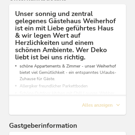
Unser sonnig und zentral
gelegenes Gästehaus Weiherhof
ist ein mit Liebe geführtes Haus
& wir legen Wert auf
Herzlichkeiten und einem
schönen Ambiente. Wer Deko
liebt ist bei uns richtig.
schöne Appartements & Zimmer - unser Weiherhof
bietet viel Gemütlichkeit - ein entspanntes Urlaubs-
Zuhause für Gäste.
Allergiker freundlicher Parkettboden
Schöne Outdoor kitchen mit Chill Lounge, Webber
"Egg" & Webber Gasgrill
Alles anzeigen
Tischtennis & Tischfussball & Dart
Dekoladen mit vielen schönen Geschenks Ideen
Frühstücks-Glück (extra) im Cafe Genuss www.cafe-
Gastgeberinformation
genuss.at, einzigartig bei uns in der ganzen Region
Das Zentrum ist nur ca. 7 Gehmin. von uns entfernt,