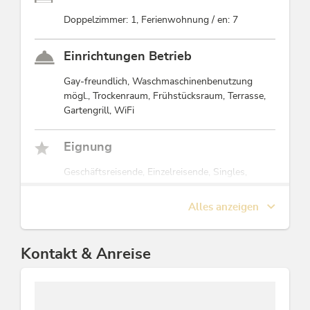
Ecke, High Tech "Egg" Kohle Grill und Webber Gasgrill
Doppelzimmer: 1, Ferienwohnung / en: 7
sowie das hervorragende Frühstück @ Genuss mit
Concept Store sind das kleine Highlight des Hauses. Im
Genuss schlägt jedes Deko Herz etwas schneller :-)
Einrichtungen Betrieb
Da wir selbst viel und lange um den ganzen Globus
Gay-freundlich, Waschmaschinenbenutzung
gereist sind - sind wir beide unkompliziert und sehr
mögl., Trockenraum, Frühstücksraum, Terrasse,
Welt-offen und freuen uns riesig auf Gäste aus der
Gartengrill, WiFi
ganzen Welt. Come and enjoy life :-)
Manuela & Andreas :-)
Eignung
Geschäftsreisende, Einzelreisende, Singles,
Senioren, Familien, Nichtraucher, Gruppen,
Jugendliche, Kinder
Alles anzeigen
Zahlungsarten
Kontakt & Anreise
Euro akzeptiert, Barzahlung, EC-Cash / Maestro,
Vorauszahlung, Überweisung