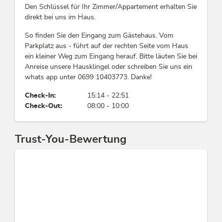
Den Schlüssel für Ihr Zimmer/Appartement erhalten Sie
Kinder
direkt bei uns im Haus.
Kinderhochstuhl, Babysitter auf Anfrage
So finden Sie den Eingang zum Gästehaus. Vom
Parkplatz aus - führt auf der rechten Seite vom Haus
Lage
ein kleiner Weg zum Eingang herauf. Bitte läuten Sie bei
Anreise unsere Hausklingel oder schreiben Sie uns ein
Zentrale Lage
whats app unter 0699 10403773. Danke!
Check-In:
15:14 - 22:51
Nebenkosten
Check-Out:
08:00 - 10:00
Nutzung Waschmaschine / Wäschetrockner: 15
Trust-You-Bewertung
Links
Homepage
Gästehaus Weiherhof - Facebook
Cafe Genuss - Facebook
Konditionen