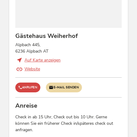
Gruppen
Gruppen möglich bis Pers.: 24, Busparkplatz,
Busgruppen möglich
Sport / Freizeit
Gästehaus Weiherhof
Alpbach 445,
Tischfußball, Tischtennis, Aktivitäten am Berg
6236 Alpbach AT
Auf Karte anzeigen
Verpflegung
Website
keine Verpflegung
ANRUFEN
E-MAIL SENDEN
Betriebsart
Ländliche Pension, Zimmer mit Frühstück
Anreise
Fremdsprachen
Check in ab 15 Uhr, Check out bis 10 Uhr. Gerne
können Sie ein früherer Check in/späteres check out
Englisch, Deutsch
anfragen.