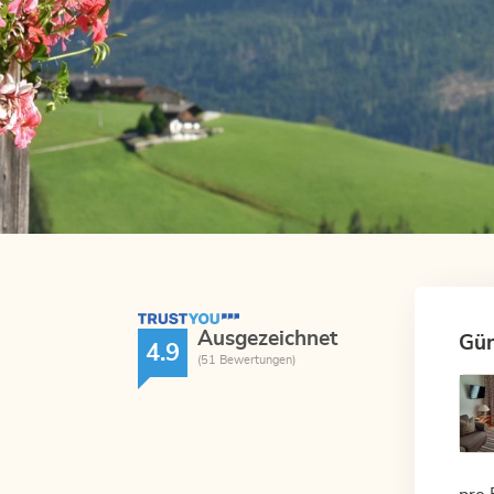
TrustYou Rating
Ausgezeichnet
Gün
4.9
(51 Bewertungen)