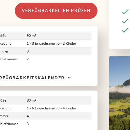
VERFÜGBARKEITEN PRÜFEN
röße
90 m²
elegung
1 - 3 Erwachsene , 0 - 2 Kinder
immer
3
chlafzimmer
2
RFÜGBARKEITSKALENDER
röße
80 m²
elegung
1 - 5 Erwachsene , 0 - 4 Kinder
immer
4
chlafzimmer
3