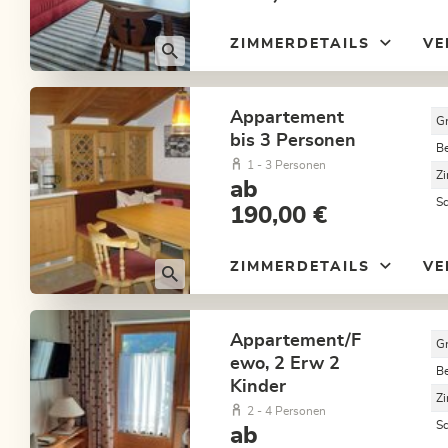
ZIMMERDETAILS
VE
Appartement
G
bis 3 Personen
B
1 - 3 Personen
Z
ab
S
190,00 €
ZIMMERDETAILS
VE
Appartement/F
G
ewo, 2 Erw 2
B
Kinder
Z
2 - 4 Personen
S
ab