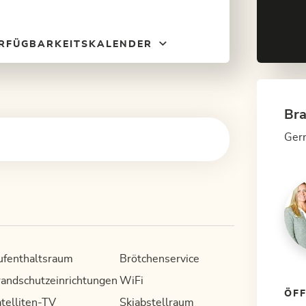
RFÜGBARKEITSKALENDER
Bra
Gern
ufenthaltsraum
Brötchenservice
andschutzeinrichtungen
WiFi
ÖF
telliten-TV
Skiabstellraum