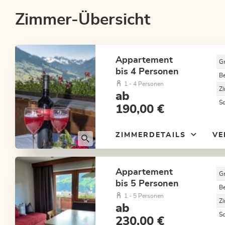
Zimmer-Übersicht
Appartement
G
bis 4 Personen
B
1 - 4 Personen
Z
ab
S
190,00 €
ZIMMERDETAILS
VE
Appartement
G
bis 5 Personen
B
1 - 5 Personen
Z
ab
S
230,00 €